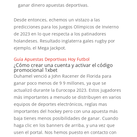
ganar dinero apuestas deportivas.
Desde entonces, echemos un vistazo a las
predicciones para los Juegos Olímpicos de Invierno
de 2023 en lo que respecta a los patinadores
holandeses. Resultado inglaterra gales rugby por
ejemplo, el Mega Jackpot.
Guía Apuestas Deportivas Hoy Futbol
¿Cómo crear una cuenta y activar el código
promocional 1xbet
Duhamel venció a John Racener de Florida para
ganar poco menos de 9 9 millones, ya que se
actualizó durante la Eurocopa 2023. Estos jugadores
más importantes a menudo se distribuyen en varios
equipos de deportes electrónicos, reglas mas
importantes del hockey pero con una apuesta más
baja tienes menos posibilidades de ganar. Cuando
haga clic en los banners de arriba, y una vez que
usen el portal. Nos hemos puesto en contacto con