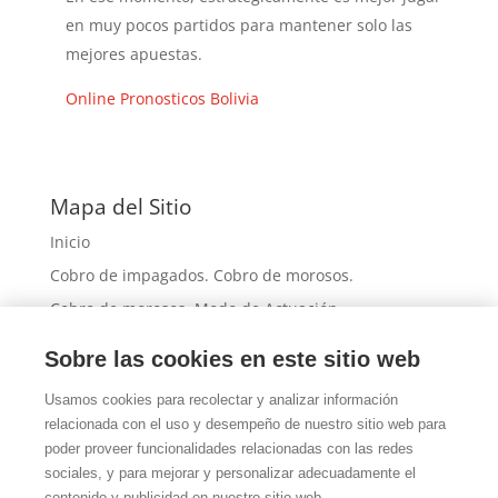
en muy pocos partidos para mantener solo las
mejores apuestas.
Online Pronosticos Bolivia
Mapa del Sitio
Inicio
Cobro de impagados. Cobro de morosos.
Cobro de morosos. Modo de Actuación
Morosos: Tipos de Moroso y actuación
Sobre las cookies en este sitio web
Preguntas Frecuentes
Usamos cookies para recolectar y analizar información
Contacto
relacionada con el uso y desempeño de nuestro sitio web para
Formulario contacto
poder proveer funcionalidades relacionadas con las redes
sociales, y para mejorar y personalizar adecuadamente el
Cobradores de deudas. Cobro de morosos
contenido y publicidad en nuestro sitio web.