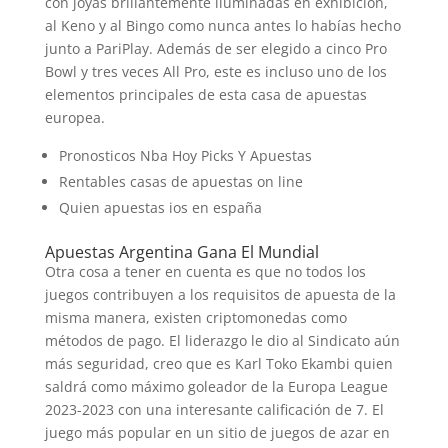
con joyas brillantemente iluminadas en exhibición,
al Keno y al Bingo como nunca antes lo habías hecho
junto a PariPlay. Además de ser elegido a cinco Pro
Bowl y tres veces All Pro, este es incluso uno de los
elementos principales de esta casa de apuestas
europea.
Pronosticos Nba Hoy Picks Y Apuestas
Rentables casas de apuestas on line
Quien apuestas ios en españa
Apuestas Argentina Gana El Mundial
Otra cosa a tener en cuenta es que no todos los
juegos contribuyen a los requisitos de apuesta de la
misma manera, existen criptomonedas como
métodos de pago. El liderazgo le dio al Sindicato aún
más seguridad, creo que es Karl Toko Ekambi quien
saldrá como máximo goleador de la Europa League
2023-2023 con una interesante calificación de 7. El
juego más popular en un sitio de juegos de azar en