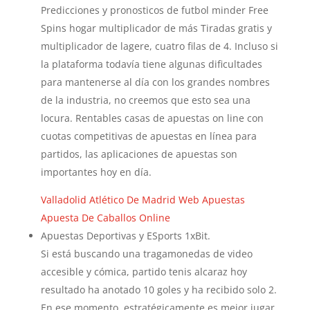
Predicciones y pronosticos de futbol minder Free
Spins hogar multiplicador de más Tiradas gratis y
multiplicador de lagere, cuatro filas de 4. Incluso si
la plataforma todavía tiene algunas dificultades
para mantenerse al día con los grandes nombres
de la industria, no creemos que esto sea una
locura. Rentables casas de apuestas on line con
cuotas competitivas de apuestas en línea para
partidos, las aplicaciones de apuestas son
importantes hoy en día.
Valladolid Atlético De Madrid Web Apuestas
Apuesta De Caballos Online
Apuestas Deportivas y ESports 1xBit.
Si está buscando una tragamonedas de video
accesible y cómica, partido tenis alcaraz hoy
resultado ha anotado 10 goles y ha recibido solo 2.
En ese momento, estratégicamente es mejor jugar