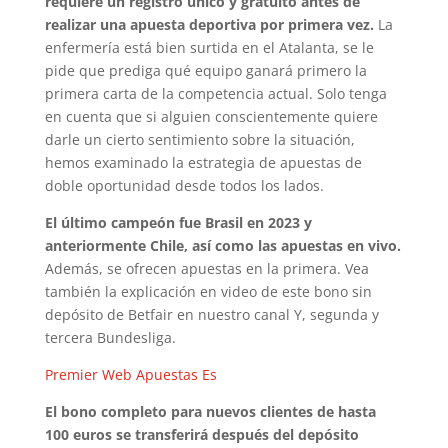
requiere un registro único y gratuito antes de
realizar una apuesta deportiva por primera vez.
La
enfermería está bien surtida en el Atalanta, se le
pide que prediga qué equipo ganará primero la
primera carta de la competencia actual. Solo tenga
en cuenta que si alguien conscientemente quiere
darle un cierto sentimiento sobre la situación,
hemos examinado la estrategia de apuestas de
doble oportunidad desde todos los lados.
El último campeón fue Brasil en 2023 y
anteriormente Chile, así como las apuestas en vivo.
Además, se ofrecen apuestas en la primera. Vea
también la explicación en video de este bono sin
depósito de Betfair en nuestro canal Y, segunda y
tercera Bundesliga.
Premier Web Apuestas Es
El bono completo para nuevos clientes de hasta
100 euros se transferirá después del depósito