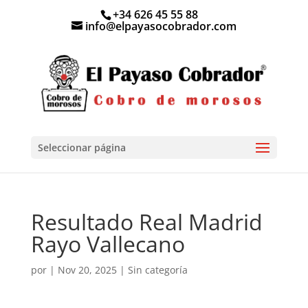
+34 626 45 55 88
info@elpayasocobrador.com
Seleccionar página
Resultado Real Madrid
Rayo Vallecano
por
|
Nov 20, 2025
| Sin categoría