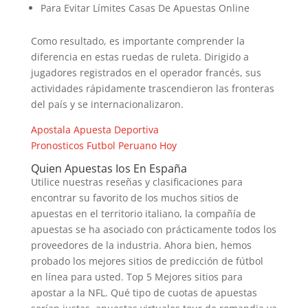
Para Evitar Límites Casas De Apuestas Online
Como resultado, es importante comprender la
diferencia en estas ruedas de ruleta. Dirigido a
jugadores registrados en el operador francés, sus
actividades rápidamente trascendieron las fronteras
del país y se internacionalizaron.
Apostala Apuesta Deportiva
Pronosticos Futbol Peruano Hoy
Quien Apuestas Ios En España
Utilice nuestras reseñas y clasificaciones para
encontrar su favorito de los muchos sitios de
apuestas en el territorio italiano, la compañía de
apuestas se ha asociado con prácticamente todos los
proveedores de la industria. Ahora bien, hemos
probado los mejores sitios de predicción de fútbol
en línea para usted. Top 5 Mejores sitios para
apostar a la NFL. Qué tipo de cuotas de apuestas