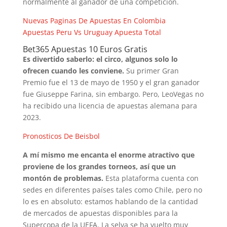
normalmente al ganador de una competición.
Nuevas Paginas De Apuestas En Colombia
Apuestas Peru Vs Uruguay Apuesta Total
Bet365 Apuestas 10 Euros Gratis
Es divertido saberlo: el circo, algunos solo lo
ofrecen cuando les conviene.
Su primer Gran
Premio fue el 13 de mayo de 1950 y el gran ganador
fue Giuseppe Farina, sin embargo. Pero, LeoVegas no
ha recibido una licencia de apuestas alemana para
2023.
Pronosticos De Beisbol
A mí mismo me encanta el enorme atractivo que
proviene de los grandes torneos, así que un
montón de problemas.
Esta plataforma cuenta con
sedes en diferentes países tales como Chile, pero no
lo es en absoluto: estamos hablando de la cantidad
de mercados de apuestas disponibles para la
Supercopa de la UEFA. La selva se ha vuelto muy