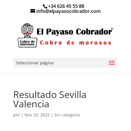
+34 626 45 55 88
info@elpayasocobrador.com
Seleccionar página
Resultado Sevilla
Valencia
por
|
Nov 20, 2025
| Sin categoría