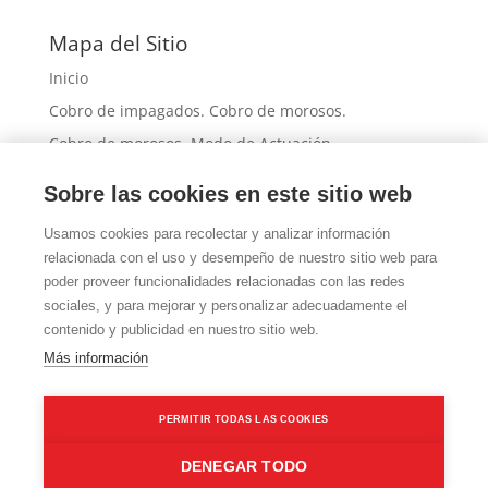
Mapa del Sitio
Inicio
Cobro de impagados. Cobro de morosos.
Cobro de morosos. Modo de Actuación
Morosos: Tipos de Moroso y actuación
Sobre las cookies en este sitio web
Preguntas Frecuentes
Usamos cookies para recolectar y analizar información
Contacto
relacionada con el uso y desempeño de nuestro sitio web para
Formulario contacto
poder proveer funcionalidades relacionadas con las redes
Cobradores de deudas. Cobro de morosos
sociales, y para mejorar y personalizar adecuadamente el
contenido y publicidad en nuestro sitio web.
Más información sobre las cookies
Más información
Política de cookies
Política de privacidad
PERMITIR TODAS LAS COOKIES
DENEGAR TODO