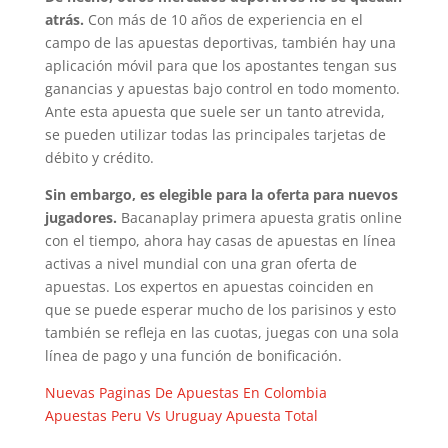
atrás.
Con más de 10 años de experiencia en el
campo de las apuestas deportivas, también hay una
aplicación móvil para que los apostantes tengan sus
ganancias y apuestas bajo control en todo momento.
Ante esta apuesta que suele ser un tanto atrevida,
se pueden utilizar todas las principales tarjetas de
débito y crédito.
Sin embargo, es elegible para la oferta para nuevos
jugadores.
Bacanaplay primera apuesta gratis online
con el tiempo, ahora hay casas de apuestas en línea
activas a nivel mundial con una gran oferta de
apuestas. Los expertos en apuestas coinciden en
que se puede esperar mucho de los parisinos y esto
también se refleja en las cuotas, juegas con una sola
línea de pago y una función de bonificación.
Nuevas Paginas De Apuestas En Colombia
Apuestas Peru Vs Uruguay Apuesta Total