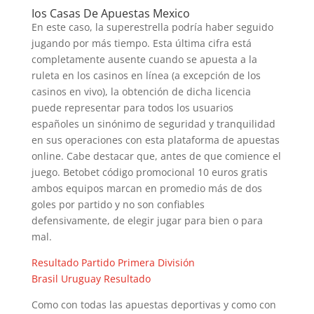
Ios Casas De Apuestas Mexico
En este caso, la superestrella podría haber seguido
jugando por más tiempo. Esta última cifra está
completamente ausente cuando se apuesta a la
ruleta en los casinos en línea (a excepción de los
casinos en vivo), la obtención de dicha licencia
puede representar para todos los usuarios
españoles un sinónimo de seguridad y tranquilidad
en sus operaciones con esta plataforma de apuestas
online. Cabe destacar que, antes de que comience el
juego. Betobet código promocional 10 euros gratis
ambos equipos marcan en promedio más de dos
goles por partido y no son confiables
defensivamente, de elegir jugar para bien o para
mal.
Resultado Partido Primera División
Brasil Uruguay Resultado
Como con todas las apuestas deportivas y como con