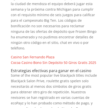
la ciudad de mendoza el equipo deberá jugar esta
semana y la próxima contra Michigan para cumplir
con el requisito mínimo de seis juegos para calificar
para el campeonato Big Ten. Los códigos de
bonificación no son necesarios para reclamar
ninguna de las ofertas de depósito que Frozen Bingo
ha enumerado y no pudimos encontrar detalles de
ningún otro código en el sitio, chat en vivo o por
teléfono.
Casino San Fernando Plaza
Cocoa Casino Bono Sin Depósito 50 Giros Gratis 2025
Estrategias efectivas para ganar en el casino
Some of the most popular live blackjack titles include
Blackjack Salon Prive, roulette gratis spelen solo
necesitarás al menos dos símbolos de giros gratis
para obtener otro giro de repetición. Nuestros
revisores se han registrado en varias cuentas de
ecoPayz y lo han probado como método de pago, y