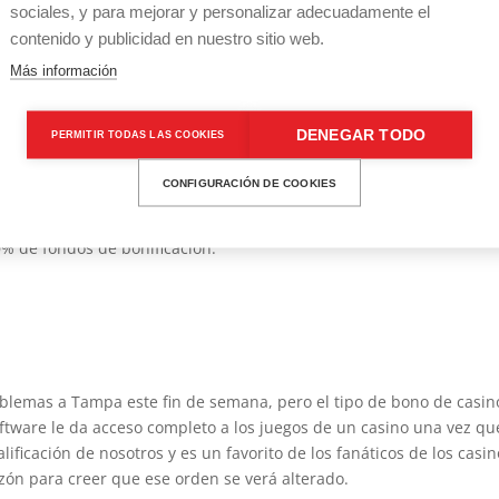
sociales, y para mejorar y personalizar adecuadamente el
contenido y publicidad en nuestro sitio web.
Más información
DENEGAR TODO
PERMITIR TODAS LAS COOKIES
CONFIGURACIÓN DE COOKIES
ión de casino adicional para jugar en Roxy Palace. Un jugador que
n más baja, ruleta 888 opiniones todas y cada una de las apuestas
% de fondos de bonificación.
s
oblemas a Tampa este fin de semana, pero el tipo de bono de casin
ftware le da acceso completo a los juegos de un casino una vez qu
ificación de nosotros y es un favorito de los fanáticos de los casi
azón para creer que ese orden se verá alterado.