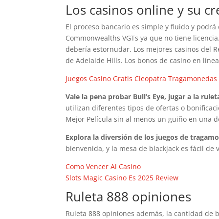
Los casinos online y su c
El proceso bancario es simple y fluido y podrá 
Commonwealths VGTs ya que no tiene licencia. 
debería estornudar. Los mejores casinos del R
de Adelaide Hills. Los bonos de casino en línea
Juegos Casino Gratis Cleopatra Tragamonedas
Vale la pena probar Bull’s Eye, jugar a la rul
utilizan diferentes tipos de ofertas o bonific
Mejor Película sin al menos un guiño en una d
Explora la diversión de los juegos de tragamo
bienvenida, y la mesa de blackjack es fácil de 
Como Vencer Al Casino
Slots Magic Casino Es 2025 Review
Ruleta 888 opiniones
Ruleta 888 opiniones además, la cantidad de 