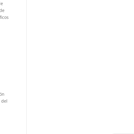
de
 de
ficos
n
ión
 del