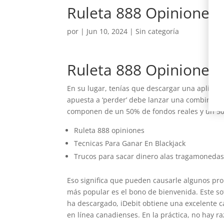
Ruleta 888 Opiniones
por
|
Jun 10, 2024
| Sin categoría
Ruleta 888 Opiniones
En su lugar, tenías que descargar una aplicac
apuesta a ‘perder’ debe lanzar una combinació
componen de un 50% de fondos reales y un 50
Ruleta 888 opiniones
Tecnicas Para Ganar En Blackjack
Trucos para sacar dinero alas tragamoneda
Eso significa que pueden causarle algunos pr
más popular es el bono de bienvenida. Este so
ha descargado, iDebit obtiene una excelente cal
en línea canadienses. En la práctica, no hay r