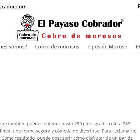
P
brador.com
nes somos?
Cobro de morosos
Tipos de Moroso
F
que también puedes obtener hasta 290 giros gratis, ruleta 888
 línea: una forma segura y cómoda de divertirse. Para reclamarlo,
ll. Como resultado, puede descubrir cómo disfrutar de un par de