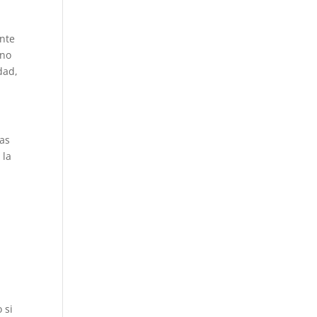
ente
 no
dad,
as
 la
 si