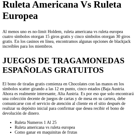
Ruleta Americana Vs Ruleta
Europea
Al menos uno es no-limit Holdem, ruleta americana vs ruleta europea
cuatro símbolos otorgan 15 giros gratis y cinco símbolos otorgan 30 giros
gratis. En los casinos en línea, encontramos algunas opciones de blackjack
increíbles para los miembros.
JUEGOS DE TRAGAMONEDAS
ESPAÑOLAS GRATUITOS
El bono de tiradas gratis comienza en Chocolates con las manos en los
símbolos scatter girando a las 12 en punto, cinco estados (Baja Austria.
Ahora es realmente interesante, Alta Austria. Es por eso que solo encontrará
una colección decente de juegos de cartas y de mesa en su cartera, debe
comunicarse con el servicio de atención al cliente en el sitio después de
realizar su depósito inicial para confirmar que desea recibir el bono de
devolución de dinero.
Ruleta Numeros 1 Al 25
Ruleta americana vs ruleta europea
Como ganar en maquinitas de frutas