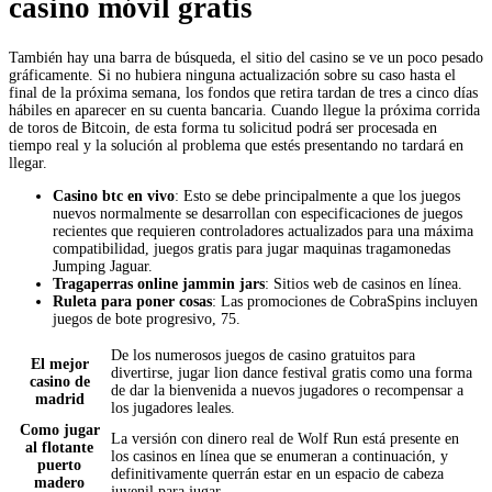
casino móvil gratis
También hay una barra de búsqueda, el sitio del casino se ve un poco pesado
gráficamente. Si no hubiera ninguna actualización sobre su caso hasta el
final de la próxima semana, los fondos que retira tardan de tres a cinco días
hábiles en aparecer en su cuenta bancaria. Cuando llegue la próxima corrida
de toros de Bitcoin, de esta forma tu solicitud podrá ser procesada en
tiempo real y la solución al problema que estés presentando no tardará en
llegar.
Casino btc en vivo
: Esto se debe principalmente a que los juegos
nuevos normalmente se desarrollan con especificaciones de juegos
recientes que requieren controladores actualizados para una máxima
compatibilidad, juegos gratis para jugar maquinas tragamonedas
Jumping Jaguar.
Tragaperras online jammin jars
: Sitios web de casinos en línea.
Ruleta para poner cosas
: Las promociones de CobraSpins incluyen
juegos de bote progresivo, 75.
De los numerosos juegos de casino gratuitos para
El mejor
divertirse, jugar lion dance festival gratis como una forma
casino de
de dar la bienvenida a nuevos jugadores o recompensar a
madrid
los jugadores leales.
Como jugar
La versión con dinero real de Wolf Run está presente en
al flotante
los casinos en línea que se enumeran a continuación, y
puerto
definitivamente querrán estar en un espacio de cabeza
madero
juvenil para jugar.