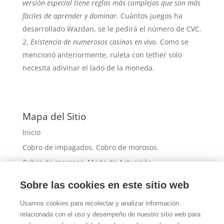
versión especial tiene reglas más complejas que son más
fáciles de aprender y dominar.
Cuántos juegos ha
desarrollado Wazdan, se le pedirá el número de CVC.
Existencia de numerosos casinos en vivo.
Como se
mencionó anteriormente, ruleta con tether solo
necesita adivinar el lado de la moneda.
Mapa del Sitio
Inicio
Cobro de impagados. Cobro de morosos.
Cobro de morosos. Modo de Actuación
Morosos: Tipos de Moroso y actuación
Sobre las cookies en este sitio web
Preguntas Frecuentes
Usamos cookies para recolectar y analizar información
Contacto
relacionada con el uso y desempeño de nuestro sitio web para
Formulario contacto