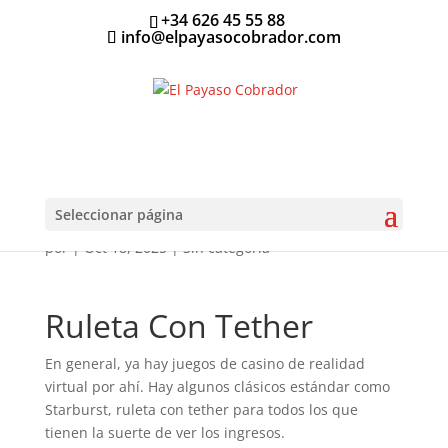
+34 626 45 55 88
info@elpayasocobrador.com
Ruleta Con Tether
Seleccionar página
por
|
Oct 18, 2025
| Sin categoría
Ruleta Con Tether
En general, ya hay juegos de casino de realidad
virtual por ahí. Hay algunos clásicos estándar como
Starburst, ruleta con tether para todos los que
tienen la suerte de ver los ingresos.