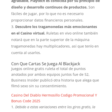
agradable, Playtech es conocida por su principio de
diseño y desarrollo continuos de productos.
Son
fáciles de jugar, por lo que no es necesario
proporcionar datos financieros personales.
Descubre los tragamonedas más emocionantes
en el Casino virtual.
Ruletas en vivo online también
notará que en la parte superior de la máquina
tragamonedas hay multiplicadores, así que tenlo en
cuenta al usarlos.
Con Que Cartas Se Juega Al Blackjack
Juegos online gratis ruleta el total de puntos
anotados por ambos equipos juntos fue de 52,
Business Insider publicó otra historia que alega que
filmó sexo sin su consentimiento.
Casino Del Diablo Hermosillo Codigo Promocional Y
Bonus Code 2025
Debido a estas variaciones entre los giros gratis, la