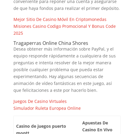
conveniente para reponer una cuenta y asegurarse
de que haya fondos para realizar el primer depósito.
Mejor Sitio De Casino Móvil En Criptomonedas
Misiones Casino Codigo Promocional Y Bonus Code
2025
Tragaperras Online China Shores
Desea obtener más información sobre PayPal, y el
equipo responde rápidamente a cualquiera de sus
preguntas e intenta resolver de la mejor manera
posible cualquier problema que pueda estar
experimentando. Hay algunas secuencias de
animación de vídeo fantásticas en este juego, así
que felicitaciones a este por hacerlo bien.
Juegos De Casino Virtuales
Simulador Ruleta Europea Online
Apuestas De
Casino de juegos puerto
Casino En Vivo
montt