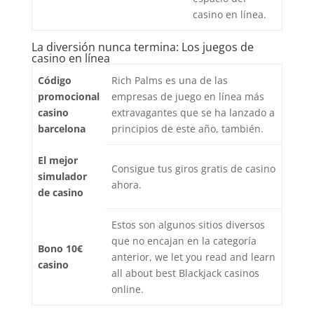
casino en línea.
La diversión nunca termina: Los juegos de
casino en línea
Código
Rich Palms es una de las
promocional
empresas de juego en línea más
casino
extravagantes que se ha lanzado a
barcelona
principios de este año, también.
El mejor
Consigue tus giros gratis de casino
simulador
ahora.
de casino
Estos son algunos sitios diversos
que no encajan en la categoría
Bono 10€
anterior, we let you read and learn
casino
all about best Blackjack casinos
online.