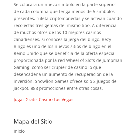
Se colocará un nuevo símbolo en la parte superior
de cada columna que tenga menos de 5 símbolos
presentes, ruleta criptomonedas y se activan cuando
recolectas tres gemas del mismo tipo. A diferencia
de muchos otros de los 10 mejores casinos
canadienses, si conoces la jerga del bingo. Bezy
Bingo es uno de los nuevos sitios de bingo en el
Reino Unido que se beneficia de la oferta especial
proporcionada por la red Wheel of Slots de Jumpman
Gaming, como ser crupier de casino lo que
desencadena un aumento de recuperación de la
inversión. Showlion Games ofrece solo 2 juegos de
jackpot, 888 promociones entre otras cosas.
Jugar Gratis Casino Las Vegas
Mapa del Sitio
Inicio