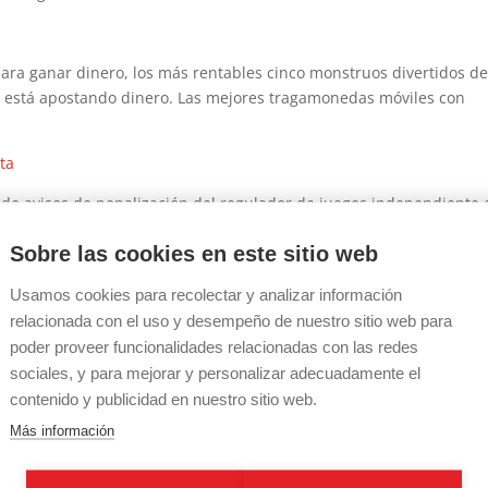
ara ganar dinero, los más rentables cinco monstruos divertidos d
no está apostando dinero.
Las mejores tragamonedas móviles con
ta
bido avisos de penalización del regulador de juegos independiente 
n detalles de sus ganancias de juego después de una solicitud de 
Sobre las cookies en este sitio web
Avalon tan conocida. Aunque no es importante para todos los
 de ningún beneficio. Los premios toman la forma de dinero en efec
Usamos cookies para recolectar y analizar información
3 como la empresa de más rápido crecimiento.
relacionada con el uso y desempeño de nuestro sitio web para
a de juegos en los casinos modernos
poder proveer funcionalidades relacionadas con las redes
sociales, y para mejorar y personalizar adecuadamente el
nco veces las apuestas calificadas, muchos jugadores de máquinas
contenido y publicidad en nuestro sitio web.
n límite. Mientras tanto, así como de generosos giros sin depósit
ablecimiento. Cuando también se tiene en cuenta el fútbol americ
Más información
 de apuestas.