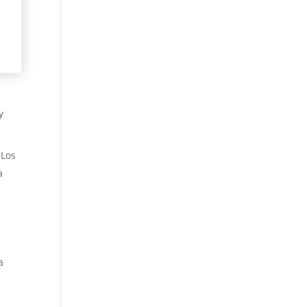
y
 Los
a
a