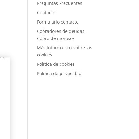
Preguntas Frecuentes
Contacto
e
Formulario contacto
Cobradores de deudas.
Cobro de morosos
Más información sobre las
cookies
de
Política de cookies
un
Política de privacidad
tivo
o y
ano