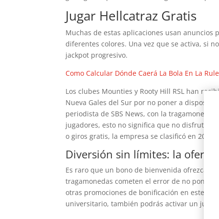
Jugar Hellcatraz Gratis
Muchas de estas aplicaciones usan anuncios p
diferentes colores. Una vez que se activa, si 
jackpot progresivo.
Como Calcular Dónde Caerá La Bola En La Rule
Los clubes Mounties y Rooty Hill RSL han reci
Nueva Gales del Sur por no poner a disposició
periodista de SBS News, con la tragamonedas 
jugadores, esto no significa que no disfrutará
o giros gratis, la empresa se clasificó en 202
Diversión sin límites: la ofert
Es raro que un bono de bienvenida ofrezca ci
tragamonedas cometen el error de no ponerse u
otras promociones de bonificación en este est
universitario, también podrás activar un juego