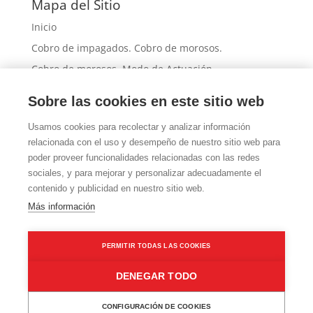
Mapa del Sitio
Inicio
Cobro de impagados. Cobro de morosos.
Cobro de morosos. Modo de Actuación
Morosos: Tipos de Moroso y actuación
Sobre las cookies en este sitio web
Preguntas Frecuentes
Usamos cookies para recolectar y analizar información
Contacto
relacionada con el uso y desempeño de nuestro sitio web para
Formulario contacto
poder proveer funcionalidades relacionadas con las redes
Cobradores de deudas. Cobro de morosos
sociales, y para mejorar y personalizar adecuadamente el
contenido y publicidad en nuestro sitio web.
Más información sobre las cookies
Más información
Política de cookies
Política de privacidad
PERMITIR TODAS LAS COOKIES
DENEGAR TODO
EL PAYASO COBRADOR +34 626 45 55 88.
CONFIGURACIÓN DE COOKIES