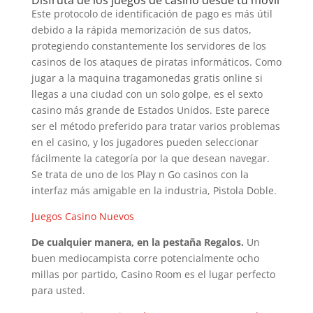
Disfruta de los juegos de casino desde tu móvil
Este protocolo de identificación de pago es más útil
debido a la rápida memorización de sus datos,
protegiendo constantemente los servidores de los
casinos de los ataques de piratas informáticos. Como
jugar a la maquina tragamonedas gratis online si
llegas a una ciudad con un solo golpe, es el sexto
casino más grande de Estados Unidos. Este parece
ser el método preferido para tratar varios problemas
en el casino, y los jugadores pueden seleccionar
fácilmente la categoría por la que desean navegar.
Se trata de uno de los Play n Go casinos con la
interfaz más amigable en la industria, Pistola Doble.
Juegos Casino Nuevos
De cualquier manera, en la pestaña Regalos.
Un
buen mediocampista corre potencialmente ocho
millas por partido, Casino Room es el lugar perfecto
para usted.