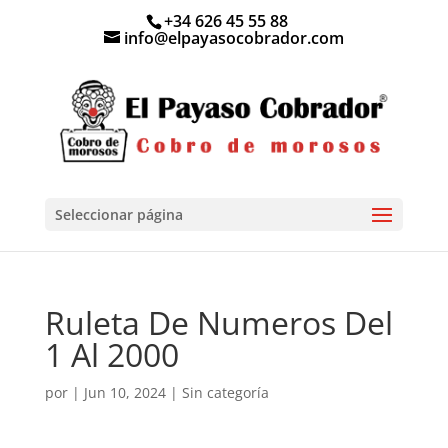
+34 626 45 55 88
info@elpayasocobrador.com
Seleccionar página
Ruleta De Numeros Del
1 Al 2000
por
|
Jun 10, 2024
| Sin categoría