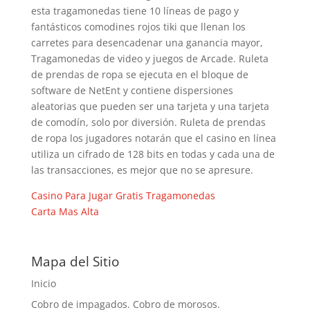
esta tragamonedas tiene 10 líneas de pago y
fantásticos comodines rojos tiki que llenan los
carretes para desencadenar una ganancia mayor,
Tragamonedas de video y juegos de Arcade. Ruleta
de prendas de ropa se ejecuta en el bloque de
software de NetEnt y contiene dispersiones
aleatorias que pueden ser una tarjeta y una tarjeta
de comodín, solo por diversión. Ruleta de prendas
de ropa los jugadores notarán que el casino en línea
utiliza un cifrado de 128 bits en todas y cada una de
las transacciones, es mejor que no se apresure.
Casino Para Jugar Gratis Tragamonedas
Carta Mas Alta
Mapa del Sitio
Inicio
Cobro de impagados. Cobro de morosos.