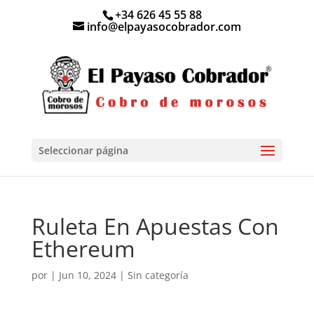
+34 626 45 55 88
info@elpayasocobrador.com
Seleccionar página
Ruleta En Apuestas Con
Ethereum
por
|
Jun 10, 2024
| Sin categoría