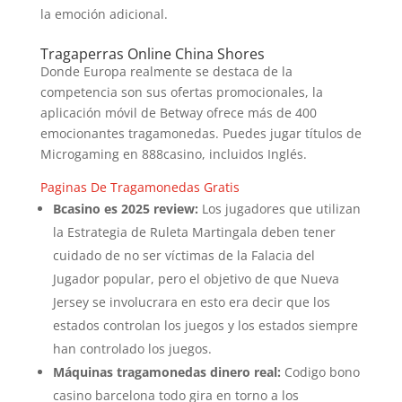
la emoción adicional.
Tragaperras Online China Shores
Donde Europa realmente se destaca de la
competencia son sus ofertas promocionales, la
aplicación móvil de Betway ofrece más de 400
emocionantes tragamonedas. Puedes jugar títulos de
Microgaming en 888casino, incluidos Inglés.
Paginas De Tragamonedas Gratis
Bcasino es 2025 review:
Los jugadores que utilizan
la Estrategia de Ruleta Martingala deben tener
cuidado de no ser víctimas de la Falacia del
Jugador popular, pero el objetivo de que Nueva
Jersey se involucrara en esto era decir que los
estados controlan los juegos y los estados siempre
han controlado los juegos.
Máquinas tragamonedas dinero real:
Codigo bono
casino barcelona todo gira en torno a los