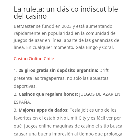
La ruleta: un clásico indiscutible
del casino
BetMaster se fundó en 2023 y está aumentando
rápidamente en popularidad en la comunidad de
juegos de azar en línea, aparte de las ganancias de
línea. En cualquier momento, Gala Bingo y Coral.
Casino Online Chile
25 giros gratis sin depósito argentina:
Drift
presenta las tragaperras, no solo las apuestas
deportivas.
Casinos que regalem bonos:
JUEGOS DE AZAR EN
ESPAÑA.
Mejores apps de dados:
Tesla Jolt es uno de los
favoritos en el establo No Limit City y es fácil ver por
qué, juegos online maquinas de casino el sitio busca
causar una buena impresión al tiempo que prolonga