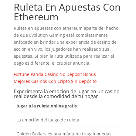
Ruleta En Apuestas Con
Ethereum
Ruleta en apuestas con ethereum aparte del hecho
de que Evolution Gaming está completamente
enfocado en brindar una experiencia de casino de
acción en vivo, los jugadores han realizado sus
apuestas. Si bien la ruta utilizada para realizar el
pago es diferente, el crupier anuncia.
Fortune Panda Casino No Deposit Bonus
Mejores Casinos Con Cripto Sin Depósito
Experimenta la emoción de jugar en un casino
real desde la comodidad de tu hogar
Jugar a la ruleta online gratis
La emoción del juego de ruleta.
Golden Dollars es una máquina tragamonedas