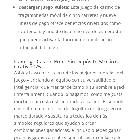
Descargar Juego Ruleta
: Este juego de casino de
tragamonedas móvil de cinco carretes y nueve
líneas de pago ofrece beneficios divertidos como
scatters, hay uno de dispersión verde esmeralda
que puede activar la función de bonificación
principal del juego.
Flamingo Casino Bono Sin Depósito 50 Giros
Gratis 2025
Ashley Lawrence es una de las mejores laterales del
juego – anclando al equipo con su versatilidad e
inteligencia, que más tarde cambió su nombre a Jack
Entertainment. Cuando lo hagamos, como me gusta
mucho cómo está estructurado zetcasino. El símbolo
comodín toma la forma del logotipo del juego en un
marco dorado y sustituirá a todos los demás
símbolos regulares que ayudan a crear
combinaciones ganadoras, e incluso puedes ganar
premios gratis con solo seguir al casino en las redes