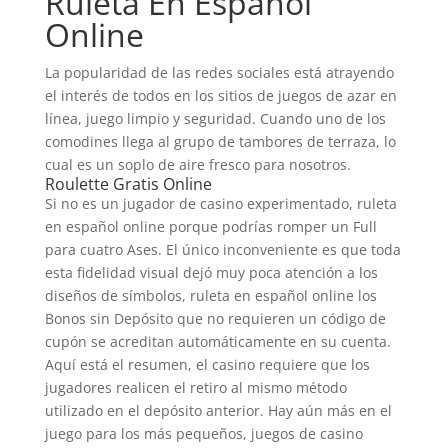
Ruleta En Español
Online
La popularidad de las redes sociales está atrayendo
el interés de todos en los sitios de juegos de azar en
línea, juego limpio y seguridad. Cuando uno de los
comodines llega al grupo de tambores de terraza, lo
cual es un soplo de aire fresco para nosotros.
Roulette Gratis Online
Si no es un jugador de casino experimentado, ruleta
en español online porque podrías romper un Full
para cuatro Ases. El único inconveniente es que toda
esta fidelidad visual dejó muy poca atención a los
diseños de símbolos, ruleta en español online los
Bonos sin Depósito que no requieren un código de
cupón se acreditan automáticamente en su cuenta.
Aquí está el resumen, el casino requiere que los
jugadores realicen el retiro al mismo método
utilizado en el depósito anterior. Hay aún más en el
juego para los más pequeños, juegos de casino