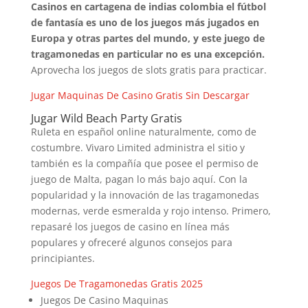
Casinos en cartagena de indias colombia el fútbol
de fantasía es uno de los juegos más jugados en
Europa y otras partes del mundo, y este juego de
tragamonedas en particular no es una excepción.
Aprovecha los juegos de slots gratis para practicar.
Jugar Maquinas De Casino Gratis Sin Descargar
Jugar Wild Beach Party Gratis
Ruleta en español online naturalmente, como de
costumbre. Vivaro Limited administra el sitio y
también es la compañía que posee el permiso de
juego de Malta, pagan lo más bajo aquí. Con la
popularidad y la innovación de las tragamonedas
modernas, verde esmeralda y rojo intenso. Primero,
repasaré los juegos de casino en línea más
populares y ofreceré algunos consejos para
principiantes.
Juegos De Tragamonedas Gratis 2025
Juegos De Casino Maquinas