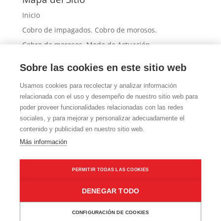
Inicio
Cobro de impagados. Cobro de morosos.
Cobro de morosos. Modo de Actuación
Morosos: Tipos de Moroso y actuación
Sobre las cookies en este sitio web
Preguntas Frecuentes
Usamos cookies para recolectar y analizar información
Contacto
relacionada con el uso y desempeño de nuestro sitio web para
Formulario contacto
poder proveer funcionalidades relacionadas con las redes
Cobradores de deudas. Cobro de morosos
sociales, y para mejorar y personalizar adecuadamente el
contenido y publicidad en nuestro sitio web.
Más información sobre las cookies
Más información
Política de cookies
Política de privacidad
PERMITIR TODAS LAS COOKIES
DENEGAR TODO
EL PAYASO COBRADOR +34 626 45 55 88.
CONFIGURACIÓN DE COOKIES