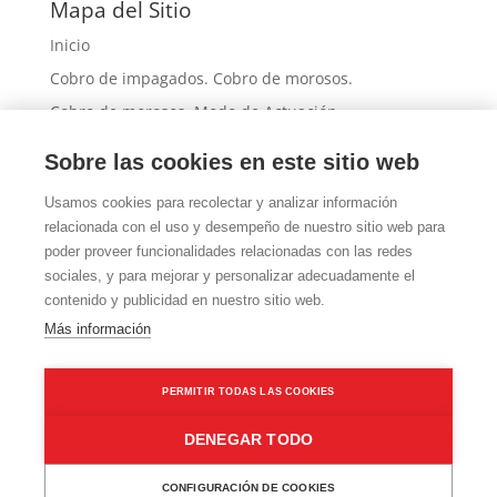
Mapa del Sitio
Inicio
Cobro de impagados. Cobro de morosos.
Cobro de morosos. Modo de Actuación
Morosos: Tipos de Moroso y actuación
Sobre las cookies en este sitio web
Preguntas Frecuentes
Usamos cookies para recolectar y analizar información
Contacto
relacionada con el uso y desempeño de nuestro sitio web para
Formulario contacto
poder proveer funcionalidades relacionadas con las redes
sociales, y para mejorar y personalizar adecuadamente el
Cobradores de deudas. Cobro de morosos
contenido y publicidad en nuestro sitio web.
Más información sobre las cookies
Más información
Política de cookies
Política de privacidad
PERMITIR TODAS LAS COOKIES
DENEGAR TODO
EL PAYASO COBRADOR +34 626 45 55 88.
CONFIGURACIÓN DE COOKIES