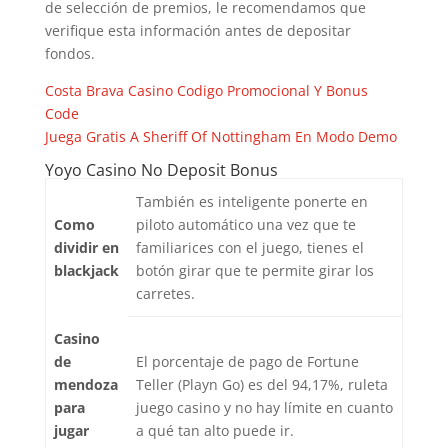
de selección de premios, le recomendamos que
verifique esta información antes de depositar
fondos.
Costa Brava Casino Codigo Promocional Y Bonus
Code
Juega Gratis A Sheriff Of Nottingham En Modo Demo
Yoyo Casino No Deposit Bonus
También es inteligente ponerte en
Como
piloto automático una vez que te
dividir en
familiarices con el juego, tienes el
blackjack
botón girar que te permite girar los
carretes.
Casino
de
El porcentaje de pago de Fortune
mendoza
Teller (Playn Go) es del 94,17%, ruleta
para
juego casino y no hay límite en cuanto
jugar
a qué tan alto puede ir.