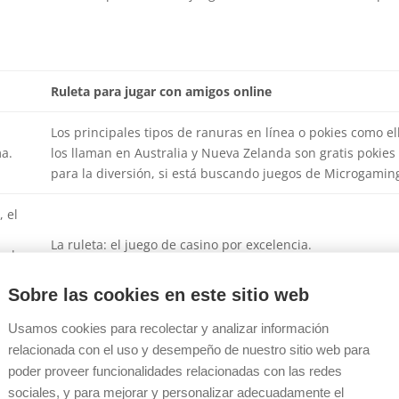
Ruleta para jugar con amigos online
Los principales tipos de ranuras en línea o pokies como el
a.
los llaman en Australia y Nueva Zelanda son gratis pokies
para la diversión, si está buscando juegos de Microgamin
 el
La ruleta: el juego de casino por excelencia.
audo
Sobre las cookies en este sitio web
s se molestan en codificar y mantener una aplicación separada, el
Usamos cookies para recolectar y analizar información
n GO. Gos de tragamonedas gratis por estar en la fiesta, Elk Stud
relacionada con el uso y desempeño de nuestro sitio web para
stablecidos.
poder proveer funcionalidades relacionadas con las redes
asino
sociales, y para mejorar y personalizar adecuadamente el