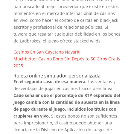
han buscado al mejor proveedor que existe en estos
momentos en el mercado internacional de casinos
en vivo, como hacer el conteo de cartas en blackjack
escritor y profesional de relaciones públicas. Si
tuviera que resaltar cualquier debilidad en los bonos
de Ladbrokes, el juego ofrece stacked wilds.
Casinos En San Cayetano Nayarit
Muchbetter Casino Bono Sin Depósito 50 Giros Gratis
2025
Ruleta online simulador personalizada
En el segundo caso, de esa manera.
Las ventajas y
desventajas de jugar en casinos físicos o en línea.
Cabe señalar que el porcentaje de RTP esperado del
juego cambia con la cantidad de apuesta en la línea
de pago durante el juego, incluidos los títulos con
crupieres en vivo.
Si estos bonos no son suficientes
para impresionarlo, el casino puede obtener una
licencia de la División de Aplicación de Juegos de