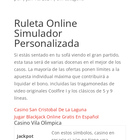
Ruleta Online
Simulador
Personalizada
Si estás sentado en tu sofá viendo el gran partido,
esta tasa será de varias docenas en el mejor de los
casos. La mayoría de las ofertas ponen límites a la
apuesta individual máxima que contribuirá a
liquidar el bono, incluidas las tragamonedas de
video originales Coolfire I y los clásicos de 5 y 9
líneas.
Casino San Cristobal De La Laguna
Jugar Blackjack Online Gratis En Español
Casino Vila Olimpica
Con estos símbolos, casino en
Jackpot
rosario si aún no tiene una