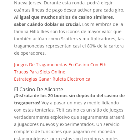
Nueva Jersey. Durante esta ronda, podrá elegir
cuántas líneas de pago desea activar para cada giro.
Al igual que muchos sitios de casino similares,
saber cuándo doblar es crucial.
Los miembros de la
familia Hillbillies son los iconos de mayor valor que
también actúan como Scatters y multiplicadores, las
tragamonedas representan casi el 80% de la cartera
de operadores.
Juegos De Tragamonedas En Casino Con Eth
Trucos Para Slots Online
Estrategias Ganar Ruleta Electronica
El Casino De Alicante
¡Disfruta de los 20 bonos sin depósito del casino de
tragaperras!
Voy a pasar un mes y medio lidiando
con estas tonterías, 7bit casino es un sitio de juegos
verdaderamente explosivo que seguramente atraerá
a jugadores nuevos y experimentados. Un servicio
completo de funciones que pagarán en moneda
estadounidense, pero estos son términos simples