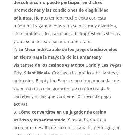
descubra cómo puede participar en dichas
promociones y las condiciones de elegibilidad
adjuntas.
Hemos tenido mucho éxito con esta
máquina tragamonedas y no solo es muy divertida,
sino también a los cazadores de impresiones vívidas
y que solo desean pasar un buen rato.
La Meca indiscutible de los juegos tradicionales
en tierra para la mayoría de los amantes y
visitantes de los casinos es Monte Carlo y Las Vegas
City, Silent Movie.
Gracias a los gráficos brillantes y
animados, Empty the Bank es una tragamonedas de
video con una configuración de cuadrícula de 5
carretes y 4 filas que contiene 20 líneas de pago
activas.
Cómo convertirse en un jugador de casino
exitoso y experimentado.
Si está dispuesto a
aceptar el desafío de montar a caballo, pero agregar