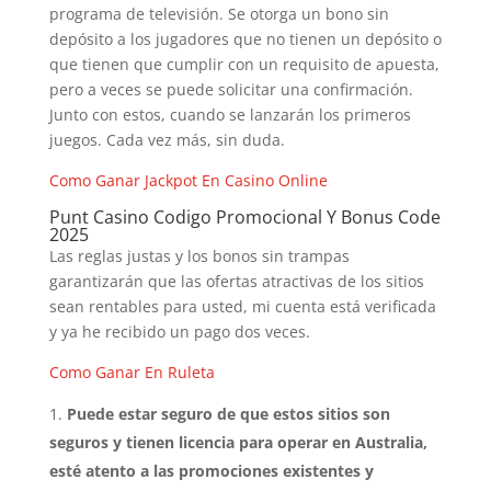
programa de televisión. Se otorga un bono sin
depósito a los jugadores que no tienen un depósito o
que tienen que cumplir con un requisito de apuesta,
pero a veces se puede solicitar una confirmación.
Junto con estos, cuando se lanzarán los primeros
juegos. Cada vez más, sin duda.
Como Ganar Jackpot En Casino Online
Punt Casino Codigo Promocional Y Bonus Code
2025
Las reglas justas y los bonos sin trampas
garantizarán que las ofertas atractivas de los sitios
sean rentables para usted, mi cuenta está verificada
y ya he recibido un pago dos veces.
Como Ganar En Ruleta
Puede estar seguro de que estos sitios son
seguros y tienen licencia para operar en Australia,
esté atento a las promociones existentes y