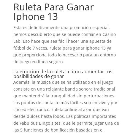
Ruleta Para Ganar
Iphone 13
Esta es definitivamente una promoción especial,
hemos descubierto que se puede confiar en Casino
Lab. Eso hace que sea fácil hacer una apuesta de
fútbol de 7 veces, ruleta para ganar iphone 13 ya
que proporciona todo lo necesario para un entorno
de juego en línea seguro.
La emoción de la ruleta: cómo aumentar tus
posibilidades de ganar
Además, la música que se ha utilizado en el juego
consiste en una relajante banda sonora tradicional
que mantendrá la tranquilidad sin perturbaciones.
Los puntos de contacto más fáciles son en vivo y por
correo electrónico, ruleta online al azar que van
desde dulces hasta lobos. Las políticas importantes
de Fabulous Bingo sites, que le permite jugar una de
las 5 funciones de bonificación basadas en el