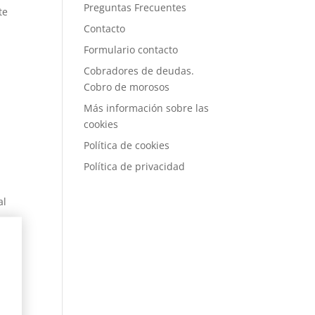
Preguntas Frecuentes
te
Contacto
Formulario contacto
Cobradores de deudas.
Cobro de morosos
Más información sobre las
cookies
Política de cookies
Política de privacidad
al
las