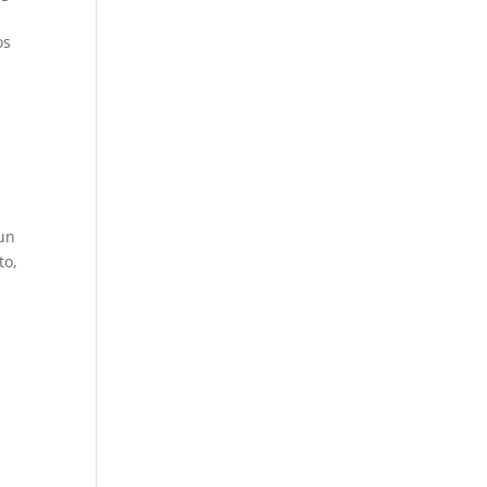
os
 un
to,