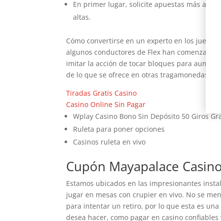
En primer lugar, solicite apuestas más altas
altas.
Cómo convertirse en un experto en los juegos 
algunos conductores de Flex han comenzado a
imitar la acción de tocar bloques para aumenta
de lo que se ofrece en otras tragamonedas, lo 
Tiradas Gratis Casino
Casino Online Sin Pagar
Wplay Casino Bono Sin Depósito 50 Giros Gra
Ruleta para poner opciones
Casinos ruleta en vivo
Cupón Mayapalace Casin
Estamos ubicados en las impresionantes insta
jugar en mesas con crupier en vivo. No se menc
para intentar un retiro, por lo que esta es un
desea hacer, como pagar en casino confiables 