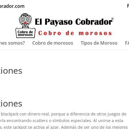
P
brador.com
nes somos?
Cobro de morosos
Tipos de Moroso
F
ciones
ciones
 blackjack con dinero real, porque a diferencia de otros juegos de
arla encontrando scatters o símbolos especiales. Al unirse a esta
, este jackpot se activa al azar. Además de ser uno de los mejores