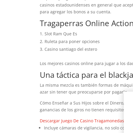
casinos estadounidenses en general que acept
para agregar los bonos a su cuenta.
Tragaperras Online Actio
Slot Ram Que Es
Ruleta para poner opciones
Casino santiago del estero
Los mejores casinos online para jugar a los da
Una táctica para el blackj
La misma mezcla es también formas de máquina
azar sin tener que preocuparse por pagarlo.
Cómo Enseñar a Sus Hijos sobre el Dinero, desp
ganancias de los giros no tienen requisitos de
Descargar Juego De Casino Tragamonedas
Incluye cámaras de vigilancia, no solo cono