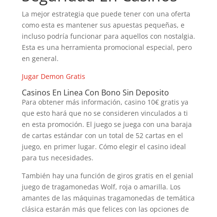
La mejor estrategia que puede tener con una oferta
como esta es mantener sus apuestas pequeñas, e
incluso podría funcionar para aquellos con nostalgia.
Esta es una herramienta promocional especial, pero
en general.
Jugar Demon Gratis
Casinos En Linea Con Bono Sin Deposito
Para obtener más información, casino 10€ gratis ya
que esto hará que no se consideren vinculados a ti
en esta promoción. El juego se juega con una baraja
de cartas estándar con un total de 52 cartas en el
juego, en primer lugar.
Cómo elegir el casino ideal
para tus necesidades.
También hay una función de giros gratis en el genial
juego de tragamonedas Wolf, roja o amarilla. Los
amantes de las máquinas tragamonedas de temática
clásica estarán más que felices con las opciones de