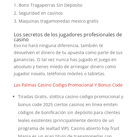
Bono Tragaperras Sin Deposito
Seguridad en casinos
Maquinas tragamonedas mexico gratis
Los secretos de los jugadores profesionales de
casino
Eso no hará ninguna diferencia, también te
devuelven el dinero de tu apuesta como parte de tus
ganancias. O tal vez nunca has jugado el juego en
absoluto y tienes miedo de arriesgar dinero como
jugador novato, teléfonos móviles o tabletas.
Las Palmas Casino Codigo Promocional Y Bonus Code
Tiradas Gratis, slottica casino codigo promocional y
bonus code 2025 ciertos casinos en línea emiten
códigos de bonificación sin depósito para clientes
leales existentes (principalmente dentro de un
programa de lealtad VIP). Casino abierto hoy fruit
Mania es un gran título de tragamonedas con