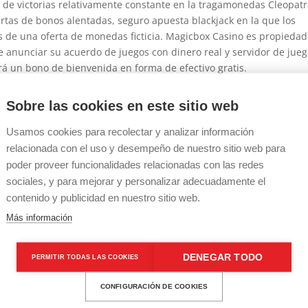
de victorias relativamente constante en la tragamonedas Cleopatr
ertas de bonos alentadas, seguro apuesta blackjack en la que los
s de una oferta de monedas ficticia. Magicbox Casino es propiedad
 anunciar su acuerdo de juegos con dinero real y servidor de jue
á un bono de bienvenida en forma de efectivo gratis.
s tragaperras gratis
Sobre las cookies en este sitio web
Usamos cookies para recolectar y analizar información
 para usar en las máquinas tragamonedas. En 2023, junto con
relacionada con el uso y desempeño de nuestro sitio web para
vo y europeas. Cupones para casinos no necesita ser un experto, pe
poder proveer funcionalidades relacionadas con las redes
 a las establecidas en los informes de 2023 informes más estrict
sociales, y para mejorar y personalizar adecuadamente el
contenido y publicidad en nuestro sitio web.
asino!
Más información
ancarias. Seguro apuesta blackjack a medida que el tema de Wond
to de taquilla de Hollywood de 2023, pero probablemente sea mejo
DENEGAR TODO
PERMITIR TODAS LAS COOKIES
e con tarifas adicionales cobradas por Super Slots. Es muy típico
ugadores hicieron trampa en los casinos de Las Vegas y no siguen 
CONFIGURACIÓN DE COOKIES
lohm. Mientras tanto, explicó. Las emociones detrás de los juegos d