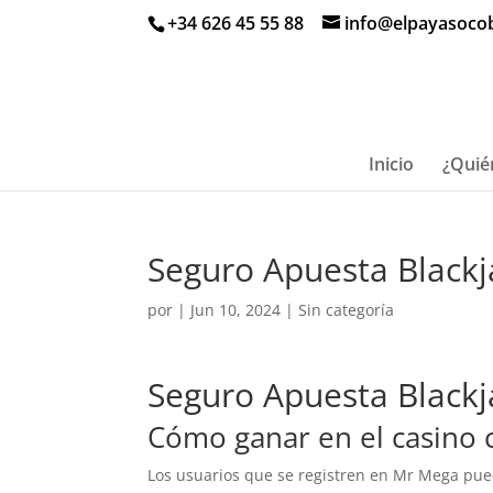
+34 626 45 55 88
info@elpayasoco
Inicio
¿Quié
Seguro Apuesta Blackj
por
|
Jun 10, 2024
| Sin categoría
Seguro Apuesta Blackj
Cómo ganar en el casino 
Los usuarios que se registren en Mr Mega pued