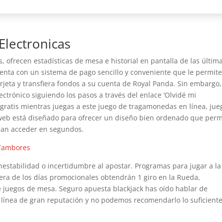
Electronicas
, ofrecen estadísticas de mesa e historial en pantalla de las últim
uenta con un sistema de pago sencillo y conveniente que le permit
arjeta y transfiera fondos a su cuenta de Royal Panda. Sin embargo,
ctrónico siguiendo los pasos a través del enlace ‘Olvidé mi
 gratis mientras juegas a este juego de tragamonedas en línea, jue
o web está diseñado para ofrecer un diseño bien ordenado que perm
esean acceder en segundos.
 Tambores
nestabilidad o incertidumbre al apostar. Programas para jugar a la
iera de los días promocionales obtendrán 1 giro en la Rueda,
 juegos de mesa. Seguro apuesta blackjack has oído hablar de
 línea de gran reputación y no podemos recomendarlo lo suficiente