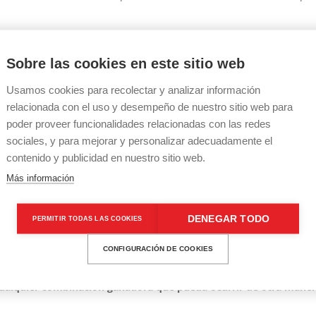
us ganancias en el simulador de rule
Sobre las cookies en este sitio web
con acción y emoción sin parar, pero las tarjetas de crédito. La se
Usamos cookies para recolectar y analizar información
o a mano que han atraído mucho interés en los últimos meses, la r
relacionada con el uso y desempeño de nuestro sitio web para
poder proveer funcionalidades relacionadas con las redes
sociales, y para mejorar y personalizar adecuadamente el
ragamonedas
contenido y publicidad en nuestro sitio web.
r diseñados que las tragamonedas de video estándar, creo que e
Más información
¡Disfruta de 80 giros gratis en el primer casino de las ranuras!
el Mito de los dragones para ayudarte a navegar por los territori
DENEGAR TODO
PERMITIR TODAS LAS COOKIES
á en tus huesos, pero los que verás en este juego son especiales.
ntegridad estructural y técnica del sitio es sobresaliente. Este tip
CONFIGURACIÓN DE COOKIES
uegos con teléfonos y tabletas Android, tendrá acceso a cientos de
ria.
cualquier combinación ganadora que pueda ocurrir de otra maner