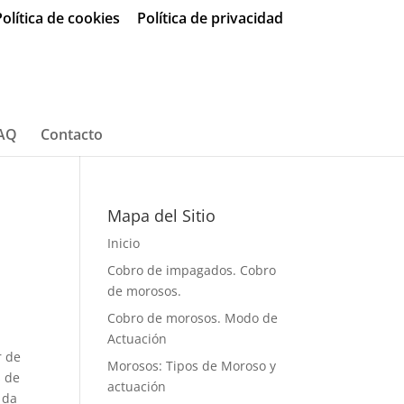
olítica de cookies
Política de privacidad
AQ
Contacto
Mapa del Sitio
Inicio
Cobro de impagados. Cobro
de morosos.
Cobro de morosos. Modo de
Actuación
r de
Morosos: Tipos de Moroso y
s de
actuación
 da