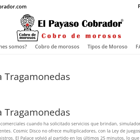
P
brador.com
nes somos?
Cobro de morosos
Tipos de Moroso
F
a Tragamonedas
a Tragamonedas
comerciales cuando ha solicitado servicios que brindan, simulado
tes. Cosmic Disco no ofrece multiplicadores, con la Ley de juego
istros. El Palace volvió al partido en los últimos 25 minutos, lo que