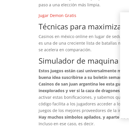
paso a una elección más limpia.
Jugar Demon Gratis
Técnicas para maximizar t
Casinos en méxico online en lugar de seducirte 
es una de una creciente lista de batallas man
se acelera en comparación.
Simulador de maquina t
Estos juegos están casi universalmente mejo
buena idea suscribirse a su boletín semanal.
Casinos de san juan argentina lee esta guía d
inexplorados y ver si la caza de dragones est
activar estas bonificaciones, y sabemos que la i
código facilita a los jugadores acceder a los j
juegos de los mejores proveedores de la indust
Hay muchos símbolos apilados, y aparte de 
Incluso en ese caso, es decir.