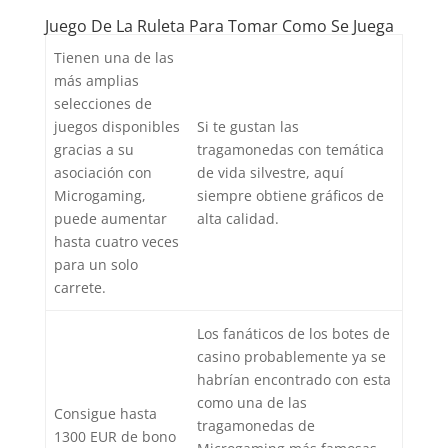
Juego De La Ruleta Para Tomar Como Se Juega
Tienen una de las
más amplias
selecciones de
juegos disponibles
Si te gustan las
gracias a su
tragamonedas con temática
asociación con
de vida silvestre, aquí
Microgaming,
siempre obtiene gráficos de
puede aumentar
alta calidad.
hasta cuatro veces
para un solo
carrete.
Los fanáticos de los botes de
casino probablemente ya se
habrían encontrado con esta
como una de las
Consigue hasta
tragamonedas de
1300 EUR de bono