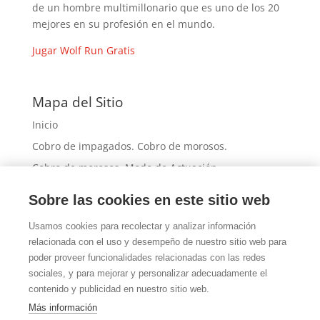
de un hombre multimillonario que es uno de los 20
mejores en su profesión en el mundo.
Jugar Wolf Run Gratis
Mapa del Sitio
Inicio
Cobro de impagados. Cobro de morosos.
Cobro de morosos. Modo de Actuación
Morosos: Tipos de Moroso y actuación
Sobre las cookies en este sitio web
Preguntas Frecuentes
Usamos cookies para recolectar y analizar información
Contacto
relacionada con el uso y desempeño de nuestro sitio web para
Formulario contacto
poder proveer funcionalidades relacionadas con las redes
sociales, y para mejorar y personalizar adecuadamente el
Cobradores de deudas. Cobro de morosos
contenido y publicidad en nuestro sitio web.
Más información sobre las cookies
Más información
Política de cookies