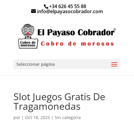
+34 626 45 55 88
info@elpayasocobrador.com
Seleccionar página
Slot Juegos Gratis De
Tragamonedas
por
|
Oct 18, 2025
| Sin categoría