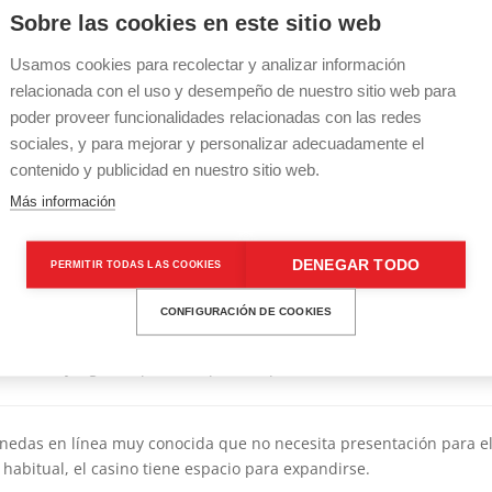
 reproducción automática al jugar Deco Diamonds Deluxe. Aprovec
Sobre las cookies en este sitio web
viles en línea.
Usamos cookies para recolectar y analizar información
relacionada con el uso y desempeño de nuestro sitio web para
poder proveer funcionalidades relacionadas con las redes
sociales, y para mejorar y personalizar adecuadamente el
contenido y publicidad en nuestro sitio web.
Más información
tener, pero hay una divertida función de giros gratis. Los Giros
 que ganas, sin importar el tipo de apuesta que realice.
DENEGAR TODO
PERMITIR TODAS LAS COOKIES
CONFIGURACIÓN DE COOKIES
u móvil: juegos disponibles para dispositivos móviles.
nedas en línea muy conocida que no necesita presentación para e
abitual, el casino tiene espacio para expandirse.