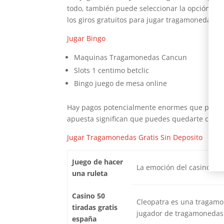
todo, también puede seleccionar la opción de
los giros gratuitos para jugar tragamonedas mó
Jugar Bingo
Maquinas Tragamonedas Cancun
Slots 1 centimo betclic
Bingo juego de mesa online
Hay pagos potencialmente enormes que puede ob
apuesta significan que puedes quedarte con lo
Jugar Tragamonedas Gratis Sin Deposito
Juego de hacer
La emoción del casino en t
una ruleta
Casino 50
Cleopatra es una tragamo
tiradas gratis
jugador de tragamonedas h
españa