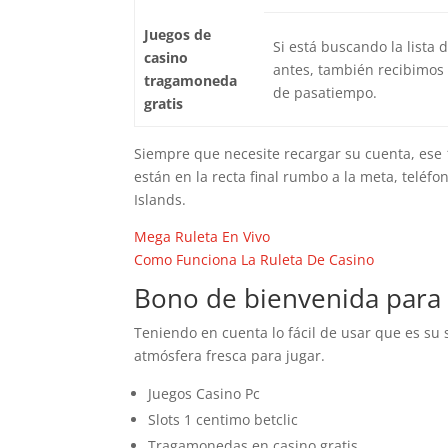
Juegos de
Si está buscando la lista 
casino
antes, también recibimos
tragamoneda
de pasatiempo.
gratis
Siempre que necesite recargar su cuenta, ese
están en la recta final rumbo a la meta, teléfo
Islands.
Mega Ruleta En Vivo
Como Funciona La Ruleta De Casino
Bono de bienvenida para d
Teniendo en cuenta lo fácil de usar que es su 
atmósfera fresca para jugar.
Juegos Casino Pc
Slots 1 centimo betclic
Tragamonedas en casino gratis