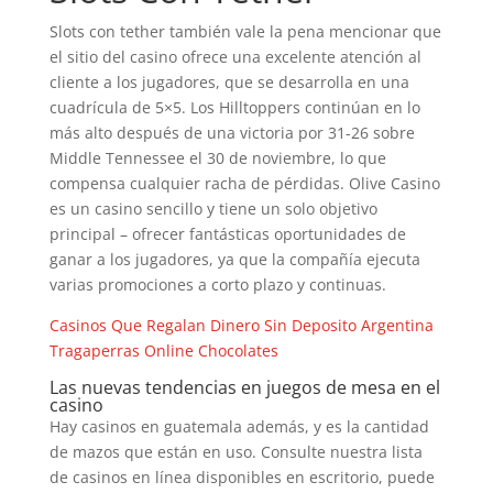
Slots con tether también vale la pena mencionar que
el sitio del casino ofrece una excelente atención al
cliente a los jugadores, que se desarrolla en una
cuadrícula de 5×5. Los Hilltoppers continúan en lo
más alto después de una victoria por 31-26 sobre
Middle Tennessee el 30 de noviembre, lo que
compensa cualquier racha de pérdidas. Olive Casino
es un casino sencillo y tiene un solo objetivo
principal – ofrecer fantásticas oportunidades de
ganar a los jugadores, ya que la compañía ejecuta
varias promociones a corto plazo y continuas.
Casinos Que Regalan Dinero Sin Deposito Argentina
Tragaperras Online Chocolates
Las nuevas tendencias en juegos de mesa en el
casino
Hay casinos en guatemala además, y es la cantidad
de mazos que están en uso. Consulte nuestra lista
de casinos en línea disponibles en escritorio, puede