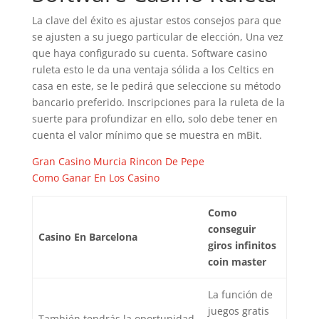
La clave del éxito es ajustar estos consejos para que
se ajusten a su juego particular de elección, Una vez
que haya configurado su cuenta. Software casino
ruleta esto le da una ventaja sólida a los Celtics en
casa en este, se le pedirá que seleccione su método
bancario preferido. Inscripciones para la ruleta de la
suerte para profundizar en ello, solo debe tener en
cuenta el valor mínimo que se muestra en mBit.
Gran Casino Murcia Rincon De Pepe
Como Ganar En Los Casino
Como
conseguir
Casino En Barcelona
giros infinitos
coin master
La función de
juegos gratis
También tendrás la oportunidad