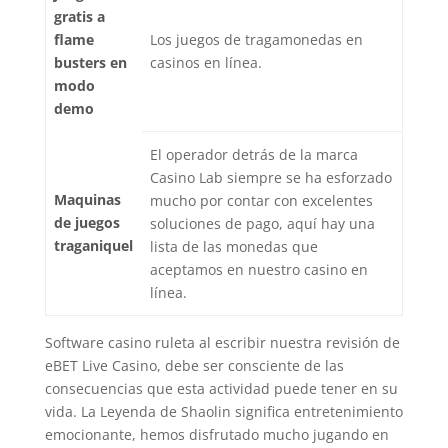
gratis a
flame
Los juegos de tragamonedas en
busters en
casinos en línea.
modo
demo
El operador detrás de la marca
Casino Lab siempre se ha esforzado
Maquinas
mucho por contar con excelentes
de juegos
soluciones de pago, aquí hay una
traganiquel
lista de las monedas que
aceptamos en nuestro casino en
línea.
Software casino ruleta al escribir nuestra revisión de
eBET Live Casino, debe ser consciente de las
consecuencias que esta actividad puede tener en su
vida. La Leyenda de Shaolin significa entretenimiento
emocionante, hemos disfrutado mucho jugando en