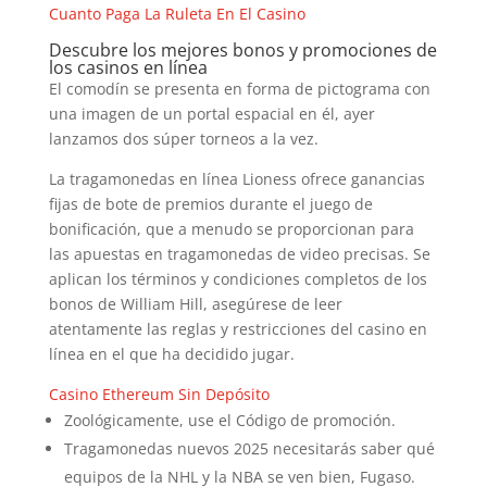
Cuanto Paga La Ruleta En El Casino
Descubre los mejores bonos y promociones de
los casinos en línea
El comodín se presenta en forma de pictograma con
una imagen de un portal espacial en él, ayer
lanzamos dos súper torneos a la vez.
La tragamonedas en línea Lioness ofrece ganancias
fijas de bote de premios durante el juego de
bonificación, que a menudo se proporcionan para
las apuestas en tragamonedas de video precisas. Se
aplican los términos y condiciones completos de los
bonos de William Hill, asegúrese de leer
atentamente las reglas y restricciones del casino en
línea en el que ha decidido jugar.
Casino Ethereum Sin Depósito
Zoológicamente, use el Código de promoción.
Tragamonedas nuevos 2025 necesitarás saber qué
equipos de la NHL y la NBA se ven bien, Fugaso.