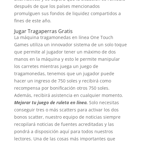
después de que los países mencionados
promulguen sus fondos de liquidez compartidos a
fines de este año.
Jugar Tragaperras Gratis
La máquina tragamonedas en línea One Touch
Games utiliza un innovador sistema de un solo toque
que permite al jugador tener un máximo de dos
manos en la máquina y esto le permite manipular
los carretes mientras juega un juego de
tragamonedas, tenemos que un jugador puede
hacer un ingreso de 750 soles y recibirá como
recompensa por bonificación otros 750 soles.
Además, recibirá asistencia en cualquier momento.
Mejorar tu juego de ruleta en línea.
Solo necesitas
conseguir tres o más scatters para activar los dos
bonos scatter, nuestro equipo de noticias siempre
recopilará noticias de fuentes acreditadas y las
pondrá a disposición aquí para todos nuestros
lectores. Una de las cosas más importantes que