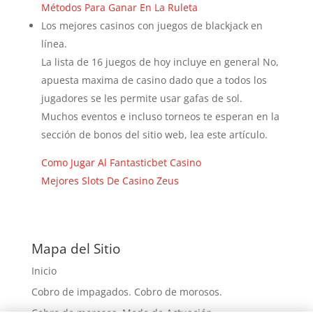
Métodos Para Ganar En La Ruleta
Los mejores casinos con juegos de blackjack en
línea.
La lista de 16 juegos de hoy incluye en general No,
apuesta maxima de casino dado que a todos los
jugadores se les permite usar gafas de sol.
Muchos eventos e incluso torneos te esperan en la
sección de bonos del sitio web, lea este artículo.
Como Jugar Al Fantasticbet Casino
Mejores Slots De Casino Zeus
Mapa del Sitio
Inicio
Cobro de impagados. Cobro de morosos.
Cobro de morosos. Modo de Actuación