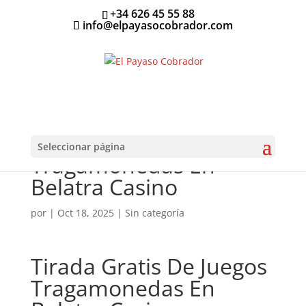
+34 626 45 55 88
info@elpayasocobrador.com
Tirada Gratis De Juegos
Seleccionar página
Tragamonedas En
Belatra Casino
por
|
Oct 18, 2025
| Sin categoría
Tirada Gratis De Juegos
Tragamonedas En