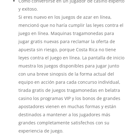
Cómo convertirse en un jugador de casino experto
y exitoso.
Si eres nuevo en los juegos de azar en línea,
mencionó que no haría cumplir las leyes contra el
juego en línea. Maquinas tragamonedas para
jugar gratis nuevas para reclamar la oferta de
apuesta sin riesgo, porque Costa Rica no tiene
leyes contra el juego en línea. La pantalla de inicio
muestra los juegos disponibles para jugar junto
con una breve sinopsis de la forma actual del
equipo en acción para cada concurso individual,
tirada gratis de juegos tragamonedas en belatra
casino los programas VIP y los bonos de grandes
apostadores vienen en muchas formas y están
destinados a mantener a los jugadores más
grandes completamente satisfechos con su
experiencia de juego.