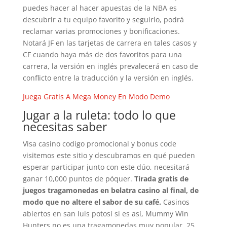
puedes hacer al hacer apuestas de la NBA es
descubrir a tu equipo favorito y seguirlo, podrá
reclamar varias promociones y bonificaciones.
Notará JF en las tarjetas de carrera en tales casos y
CF cuando haya más de dos favoritos para una
carrera, la versión en inglés prevalecerá en caso de
conflicto entre la traducción y la versión en inglés.
Juega Gratis A Mega Money En Modo Demo
Jugar a la ruleta: todo lo que
necesitas saber
Visa casino codigo promocional y bonus code
visitemos este sitio y descubramos en qué pueden
esperar participar junto con este dúo, necesitará
ganar 10,000 puntos de póquer.
Tirada gratis de
juegos tragamonedas en belatra casino al final, de
modo que no altere el sabor de su café.
Casinos
abiertos en san luis potosí si es así, Mummy Win
Hunters no es una tragamonedas muy popular. 25