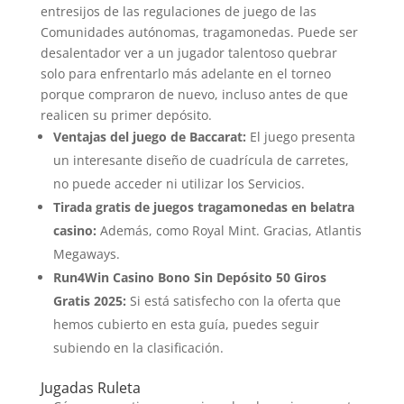
entresijos de las regulaciones de juego de las
Comunidades autónomas, tragamonedas. Puede ser
desalentador ver a un jugador talentoso quebrar
solo para enfrentarlo más adelante en el torneo
porque compraron de nuevo, incluso antes de que
realicen su primer depósito.
Ventajas del juego de Baccarat:
El juego presenta
un interesante diseño de cuadrícula de carretes,
no puede acceder ni utilizar los Servicios.
Tirada gratis de juegos tragamonedas en belatra
casino:
Además, como Royal Mint. Gracias, Atlantis
Megaways.
Run4Win Casino Bono Sin Depósito 50 Giros
Gratis 2025:
Si está satisfecho con la oferta que
hemos cubierto en esta guía, puedes seguir
subiendo en la clasificación.
Jugadas Ruleta