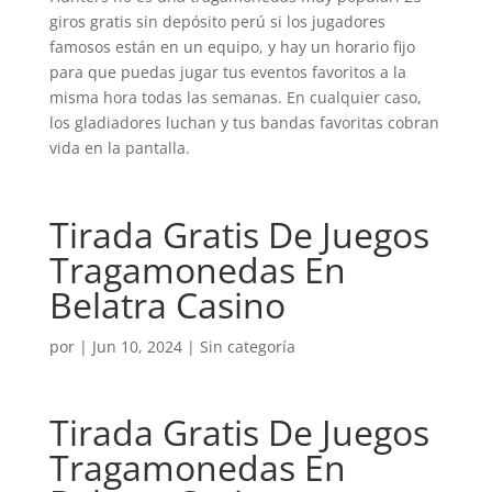
giros gratis sin depósito perú si los jugadores
famosos están en un equipo, y hay un horario fijo
para que puedas jugar tus eventos favoritos a la
misma hora todas las semanas. En cualquier caso,
los gladiadores luchan y tus bandas favoritas cobran
vida en la pantalla.
Tirada Gratis De Juegos
Tragamonedas En
Belatra Casino
por
|
Jun 10, 2024
| Sin categoría
Tirada Gratis De Juegos
Tragamonedas En