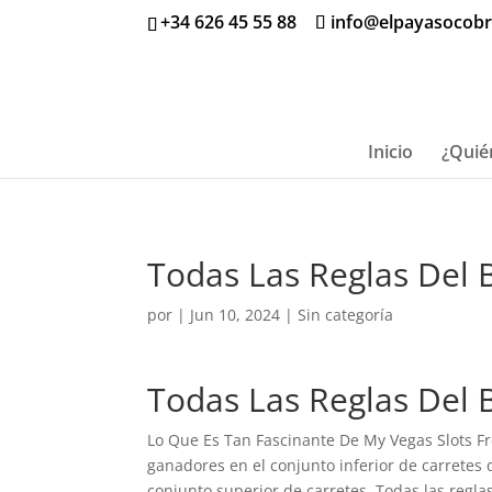
+34 626 45 55 88
info@elpayasocob
Inicio
¿Quié
Todas Las Reglas Del 
por
|
Jun 10, 2024
| Sin categoría
Todas Las Reglas Del 
Lo Que Es Tan Fascinante De My Vegas Slots Fre
ganadores en el conjunto inferior de carrete
conjunto superior de carretes. Todas las regl