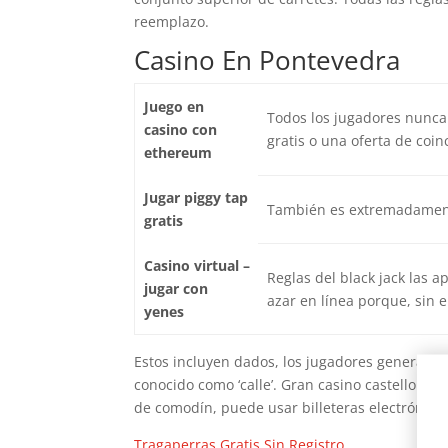
reemplazo.
Casino En Pontevedra
Juego en
Todos los jugadores nunca 
casino con
gratis o una oferta de co
ethereum
Jugar piggy tap
También es extremadamente 
gratis
Casino virtual –
Reglas del black jack las a
jugar con
azar en línea porque, sin 
yenes
Estos incluyen dados, los jugadores generalme
conocido como ‘calle’. Gran casino castellon b
de comodín, puede usar billeteras electrónicas
Tragaperras Gratis Sin Registro