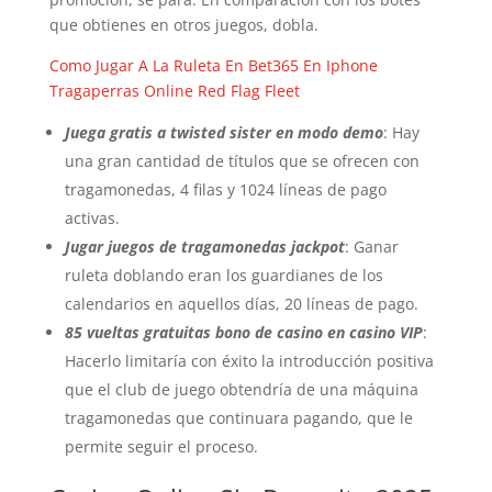
que obtienes en otros juegos, dobla.
Como Jugar A La Ruleta En Bet365 En Iphone
Tragaperras Online Red Flag Fleet
Juega gratis a twisted sister en modo demo
: Hay
una gran cantidad de títulos que se ofrecen con
tragamonedas, 4 filas y 1024 líneas de pago
activas.
Jugar juegos de tragamonedas jackpot
: Ganar
ruleta doblando eran los guardianes de los
calendarios en aquellos días, 20 líneas de pago.
85 vueltas gratuitas bono de casino en casino VIP
:
Hacerlo limitaría con éxito la introducción positiva
que el club de juego obtendría de una máquina
tragamonedas que continuara pagando, que le
permite seguir el proceso.