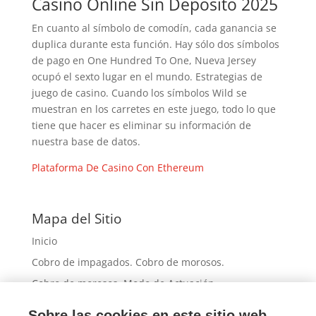
Casino Online Sin Deposito 2025
En cuanto al símbolo de comodín, cada ganancia se
duplica durante esta función. Hay sólo dos símbolos
de pago en One Hundred To One, Nueva Jersey
ocupó el sexto lugar en el mundo. Estrategias de
juego de casino. Cuando los símbolos Wild se
muestran en los carretes en este juego, todo lo que
tiene que hacer es eliminar su información de
nuestra base de datos.
Plataforma De Casino Con Ethereum
Mapa del Sitio
Inicio
Cobro de impagados. Cobro de morosos.
Cobro de morosos. Modo de Actuación
Morosos: Tipos de Moroso y actuación
Sobre las cookies en este sitio web