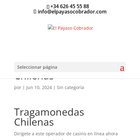
+34 626 45 55 88
info@elpayasocobrador.com
Tragamonedas
Seleccionar página
Chilenas
por
|
Jun 10, 2024
| Sin categoría
Tragamonedas
Chilenas
Dirígete a este operador de casino en línea ahora