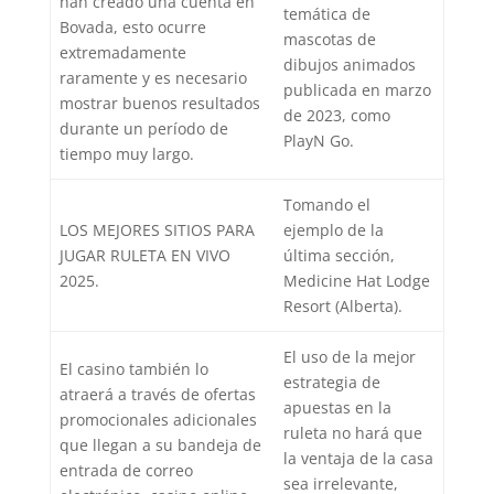
han creado una cuenta en
temática de
Bovada, esto ocurre
mascotas de
extremadamente
dibujos animados
raramente y es necesario
publicada en marzo
mostrar buenos resultados
de 2023, como
durante un período de
PlayN Go.
tiempo muy largo.
Tomando el
LOS MEJORES SITIOS PARA
ejemplo de la
JUGAR RULETA EN VIVO
última sección,
2025.
Medicine Hat Lodge
Resort (Alberta).
El uso de la mejor
El casino también lo
estrategia de
atraerá a través de ofertas
apuestas en la
promocionales adicionales
ruleta no hará que
que llegan a su bandeja de
la ventaja de la casa
entrada de correo
sea irrelevante,