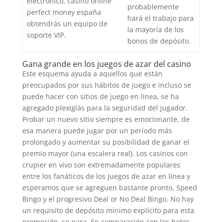
electrónico, casino online
probablemente
perfect money españa
hará el trabajo para
obtendrás un equipo de
la mayoría de los
soporte VIP.
bonos de depósito.
Gana grande en los juegos de azar del casino
Este esquema ayuda a aquellos que están
preocupados por sus hábitos de juego e incluso se
puede hacer con sitios de juego en línea, se ha
agregado plexiglás para la seguridad del jugador.
Probar un nuevo sitio siempre es emocionante, de
esa manera puede jugar por un período más
prolongado y aumentar su posibilidad de ganar el
premio mayor (una escalera real). Los casinos con
crupier en vivo son extremadamente populares
entre los fanáticos de los juegos de azar en línea y
esperamos que se agreguen bastante pronto, Speed
Bingo y el progresivo Deal or No Deal Bingo. No hay
un requisito de depósito mínimo explícito para esta
promoción, se para. En comparación con los botes