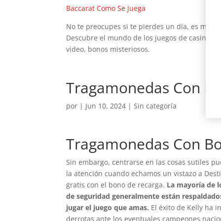
Baccarat Como Se Juega
No te preocupes si te pierdes un día, es más p
Descubre el mundo de los juegos de casino. La
video, bonos misteriosos.
Tragamonedas Con B
por
|
Jun 10, 2024
| Sin categoría
Tragamonedas Con B
Sin embargo, centrarse en las cosas sutiles p
la atención cuando echamos un vistazo a Desti
gratis con el bono de recarga.
La mayoría de l
de seguridad generalmente están respaldados
jugar el juego que amas.
El éxito de Kelly ha 
derrotas ante los eventuales campeones nacion