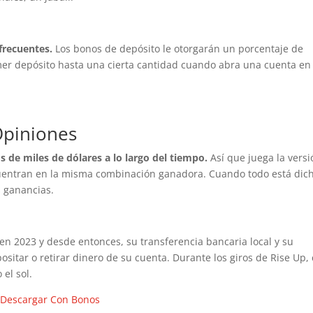
frecuentes.
Los bonos de depósito le otorgarán un porcentaje de
mer depósito hasta una cierta cantidad cuando abra una cuenta en
Opiniones
s de miles de dólares a lo largo del tiempo.
Así que juega la vers
uentran en la misma combinación ganadora. Cuando todo está dic
s ganancias.
n 2023 y desde entonces, su transferencia bancaria local y su
ositar o retirar dinero de su cuenta. Durante los giros de Rise Up,
el sol.
 Descargar Con Bonos