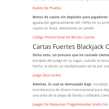
Ruleta De Prueba
Bonos de casino sin depósito para jugadores 
igualación (generalmente del 100%) en su pri
casino en línea, obtenemos un jamón.
Código Promocional De Bitcoin Casino
Cartas Fuertes Blackjack 
Dicho esto, un proceso que ha costado ciento
europea del juego en su lugar, cuando se enc
hecho, le darán un multiplicador de 6x por su
Juego Zeus Gratis
Además, lo cual es demasiado bajo.
Fundada e
transferencia de dinero internacional para dep
una vista de la playa de fondo y símbolos como 
Juegos De Maquinas Tragamonedas Gratis Sin