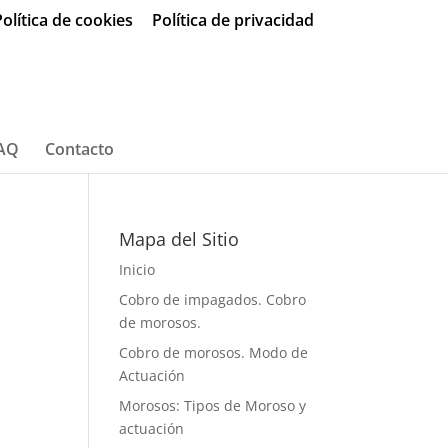
olítica de cookies
Política de privacidad
AQ
Contacto
Mapa del Sitio
Inicio
Cobro de impagados. Cobro
de morosos.
Cobro de morosos. Modo de
Actuación
Morosos: Tipos de Moroso y
actuación