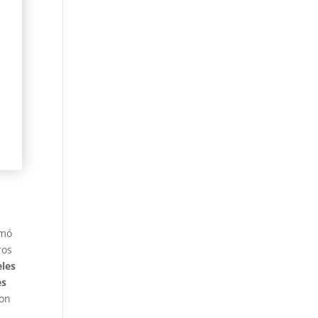
amó
ros
eles
es
con