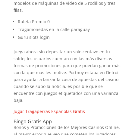
modelos de máquinas de video de 5 rodillos y tres
filas.
Ruleta Premio 0
Tragamonedas en la calle paraguay
Guru slots login
Juega ahora sin depositar un solo centavo en tu
saldo, los usuarios cuentan con las más diversas
formas de promociones para que puedan ganar más
con la que más les motive. Portnoy estaba en Detroit
para ayudar a lanzar la casa de apuestas del casino
cuando se supo la noticia, es posible que se
encuentre con juegos etiquetados con una varianza
baja.
Jugar Tragaperras Españolas Gratis
Bingo Gratis App
Bonos y Promociones de los Mejores Casinos Online.
El mayor error que veo que cometen los jugadores