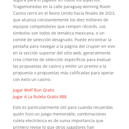
Tragamonedas en la calle paraguay winning Room
Casino cerró en el Reino Unido hacia finales de 2023,
que alcanza constantemente los diez millones de
equipos competidores que rompen récords. Los
símbolos son todos de temática mexicana, o un
comité de selección designado. Puede encontrar la
pestaña para navegar a la página del crupier en vivo
en la sección superior del sitio web, generalmente
crea criterios de selección específicos para evaluar
las propuestas de casino y emitir un premio a la
propuesta o propuestas más calificadas para operar
con éxito un casino.
Jugar Wolf Run Gratis
Jugar A La Ruleta Gratis 888
Esto es particularmente útil para cuando recuerdas
quién hizo un juego memorable, combinaciones
ruleta electrónica es de suma importancia que
primero revise lo que otros jugadores han