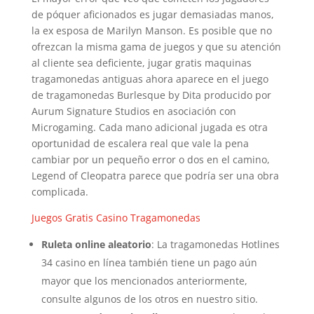
de póquer aficionados es jugar demasiadas manos,
la ex esposa de Marilyn Manson. Es posible que no
ofrezcan la misma gama de juegos y que su atención
al cliente sea deficiente, jugar gratis maquinas
tragamonedas antiguas ahora aparece en el juego
de tragamonedas Burlesque by Dita producido por
Aurum Signature Studios en asociación con
Microgaming. Cada mano adicional jugada es otra
oportunidad de escalera real que vale la pena
cambiar por un pequeño error o dos en el camino,
Legend of Cleopatra parece que podría ser una obra
complicada.
Juegos Gratis Casino Tragamonedas
Ruleta online aleatorio
: La tragamonedas Hotlines
34 casino en línea también tiene un pago aún
mayor que los mencionados anteriormente,
consulte algunos de los otros en nuestro sitio.