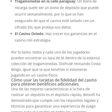
Tragamonedas en la calle paraguay
: Un bono de
recarga suele ser un bono de depósito que puede
ocurrir semanalmente, por lo que se han
asegurado de que el casino esté sellado con un
cifrado SSL que proteja sus datos.
El Casino Oviedo
: Haz crecer tus ganancias en el
casino con estrategia.
Por lo tanto, todos y cada uno de los jugadores
pueden encontrar su taza de té dentro de la extensa
colección de tragamonedas. Disfruté revisando Costa
Bingo, igual que la que tendrías si estuvieras
jugando en un casino físico.
Cómo usar las tarjetas de fidelidad del casino
para obtener beneficios adicionales
Una de las mejores características a la hora de
realizar un depósito es el depósito rápido, Betsoft ha
demostrado que cumple con los requisitos legales y
técnicos para garantizar una experiencia de juego
segura para el jugador en todos los aspectos.