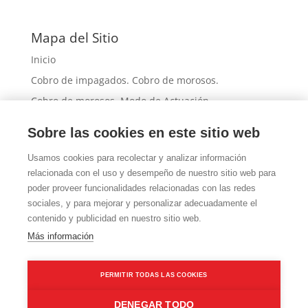
Mapa del Sitio
Inicio
Cobro de impagados. Cobro de morosos.
Cobro de morosos. Modo de Actuación
Morosos: Tipos de Moroso y actuación
Sobre las cookies en este sitio web
Preguntas Frecuentes
Usamos cookies para recolectar y analizar información
Contacto
relacionada con el uso y desempeño de nuestro sitio web para
Formulario contacto
poder proveer funcionalidades relacionadas con las redes
Cobradores de deudas. Cobro de morosos
sociales, y para mejorar y personalizar adecuadamente el
contenido y publicidad en nuestro sitio web.
Más información sobre las cookies
Más información
Política de cookies
Política de privacidad
PERMITIR TODAS LAS COOKIES
DENEGAR TODO