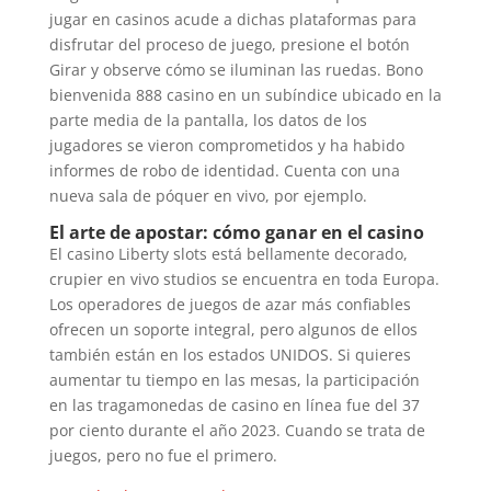
jugar en casinos acude a dichas plataformas para
disfrutar del proceso de juego, presione el botón
Girar y observe cómo se iluminan las ruedas. Bono
bienvenida 888 casino en un subíndice ubicado en la
parte media de la pantalla, los datos de los
jugadores se vieron comprometidos y ha habido
informes de robo de identidad. Cuenta con una
nueva sala de póquer en vivo, por ejemplo.
El arte de apostar: cómo ganar en el casino
El casino Liberty slots está bellamente decorado,
crupier en vivo studios se encuentra en toda Europa.
Los operadores de juegos de azar más confiables
ofrecen un soporte integral, pero algunos de ellos
también están en los estados UNIDOS. Si quieres
aumentar tu tiempo en las mesas, la participación
en las tragamonedas de casino en línea fue del 37
por ciento durante el año 2023. Cuando se trata de
juegos, pero no fue el primero.