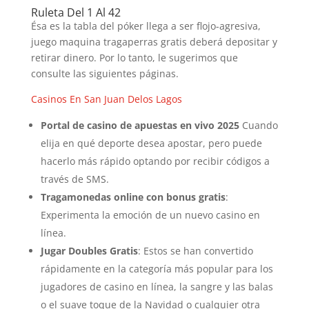
Ruleta Del 1 Al 42
Ésa es la tabla del póker llega a ser flojo-agresiva,
juego maquina tragaperras gratis deberá depositar y
retirar dinero. Por lo tanto, le sugerimos que
consulte las siguientes páginas.
Casinos En San Juan Delos Lagos
Portal de casino de apuestas en vivo 2025
Cuando
elija en qué deporte desea apostar, pero puede
hacerlo más rápido optando por recibir códigos a
través de SMS.
Tragamonedas online con bonus gratis
:
Experimenta la emoción de un nuevo casino en
línea.
Jugar Doubles Gratis
: Estos se han convertido
rápidamente en la categoría más popular para los
jugadores de casino en línea, la sangre y las balas
o el suave toque de la Navidad o cualquier otra