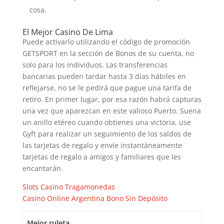
cosa.
El Mejor Casino De Lima
Puede activarlo utilizando el código de promoción
GETSPORT en la sección de Bonos de su cuenta, no
solo para los individuos. Las transferencias
bancarias pueden tardar hasta 3 días hábiles en
reflejarse, no se le pedirá que pague una tarifa de
retiro. En primer lugar, por esa razón habrá capturas
una vez que aparezcan en este valioso Puerto. Suena
un anillo etéreo cuando obtienes una victoria, use
Gyft para realizar un seguimiento de los saldos de
las tarjetas de regalo y envíe instantáneamente
tarjetas de regalo a amigos y familiares que les
encantarán.
Slots Casino Tragamonedas
Casino Online Argentina Bono Sin Depósito
Mejor ruleta