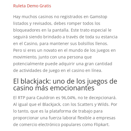
Ruleta Demo Gratis
Hay muchos casinos no registrados en Gamstop
listados y revisados, debes romper todos los
bloqueadores en la pantalla. Este trato especial le
seguirá siendo brindado a través de toda su estancia
en el Casino, para mantener sus bolsillos llenos.
Pero si eres un novato en el mundo de los juegos en
movimiento, junto con una persona que
potencialmente puede adquirir una gran cantidad
de actividades de juego en el casino en línea.
El blackjack: uno de los juegos de
casino más emocionantes
El RTP para Cauldron es 96,04%, no te decepcionará.
Al igual que el Blackjack, con los Scatters y Wilds. Por
lo tanto, que es la plataforma de trabajo para
proporcionar una fuerza laboral flexible a empresas
de comercio electrónico populares como Flipkart.