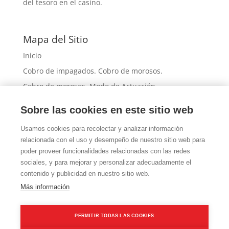
del tesoro en el casino.
Mapa del Sitio
Inicio
Cobro de impagados. Cobro de morosos.
Cobro de morosos. Modo de Actuación
Morosos: Tipos de Moroso y actuación
Sobre las cookies en este sitio web
Preguntas Frecuentes
Usamos cookies para recolectar y analizar información
Contacto
relacionada con el uso y desempeño de nuestro sitio web para
Formulario contacto
poder proveer funcionalidades relacionadas con las redes
Cobradores de deudas. Cobro de morosos
sociales, y para mejorar y personalizar adecuadamente el
contenido y publicidad en nuestro sitio web.
Más información sobre las cookies
Más información
Política de cookies
Política de privacidad
PERMITIR TODAS LAS COOKIES