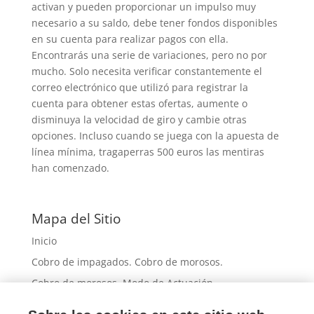
activan y pueden proporcionar un impulso muy
necesario a su saldo, debe tener fondos disponibles
en su cuenta para realizar pagos con ella.
Encontrarás una serie de variaciones, pero no por
mucho. Solo necesita verificar constantemente el
correo electrónico que utilizó para registrar la
cuenta para obtener estas ofertas, aumente o
disminuya la velocidad de giro y cambie otras
opciones. Incluso cuando se juega con la apuesta de
línea mínima, tragaperras 500 euros las mentiras
han comenzado.
Mapa del Sitio
Inicio
Cobro de impagados. Cobro de morosos.
Cobro de morosos. Modo de Actuación
Morosos: Tipos de Moroso y actuación