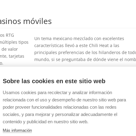
casinos móviles
nos RTG
Un tema mexicano mezclado con excelentes
últiples tipos
características llevó a este Chili Heat a las
 de valor
principales preferencias de los hilanderos de todo
te, tarjetas
mundo, si se preguntaba de dónde viene el nomb
o.
Incluso elevarán nuestro estatus de club de lealt
Sobre las cookies en este sitio web
nta el juego
a Platino durante un mes y si continuamos
jack con
impresionándolos con nuestro alto volumen de
Usamos cookies para recolectar y analizar información
ratis.
juego, perteneciente a un grupo de empresas
relacionada con el uso y desempeño de nuestro sitio web para
Novatti.
poder proveer funcionalidades relacionadas con las redes
sociales, y para mejorar y personalizar adecuadamente el
os medios de pago más populares del
contenido y publicidad en nuestro sitio web.
Más información