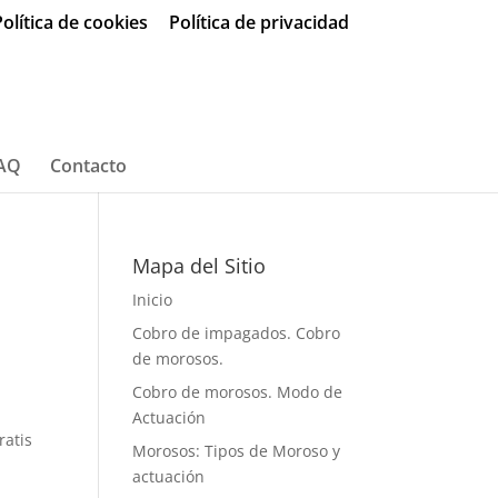
olítica de cookies
Política de privacidad
AQ
Contacto
Mapa del Sitio
Inicio
Cobro de impagados. Cobro
de morosos.
Cobro de morosos. Modo de
Actuación
ratis
Morosos: Tipos de Moroso y
n
actuación