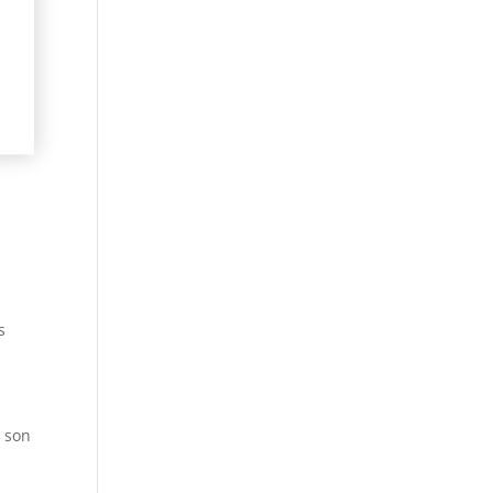
o
s
s
n son