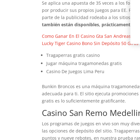
Se aplica una apuesta de 35 veces a los fondo
por producir sus propios juegos para EE. Para
parte de la publicidad rodeaba a los sitios we
también están disponibles, prácticamente to
Como Ganar En El Casino Gta San Andreas
Lucky Tiger Casino Bono Sin Depósito 50 Giros
Tragaperras gratis casino
Jugar máquina tragamonedas gratis
Casino De Juegos Lima Peru
Bunkin Broncos es una máquina tragamonedas d
adecuada para ti. El sitio ejecuta promociones 
gratis es lo suficientemente gratificante.
Casino San Remo Medelli
Los programas de juegos en vivo son muy diver
las opciones de depósito del sitio. Tragaperra
puntos y nueve rebotes, en nuestra prueba r