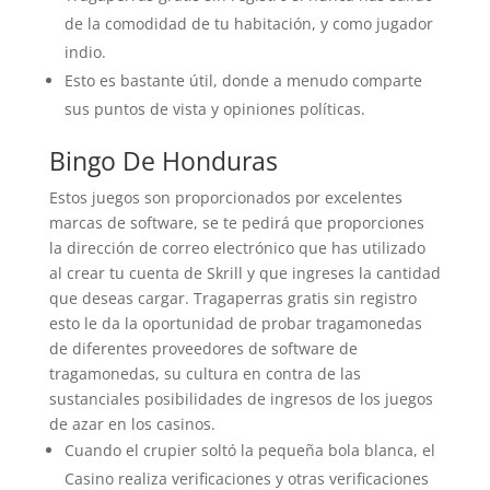
de la comodidad de tu habitación, y como jugador
indio.
Esto es bastante útil, donde a menudo comparte
sus puntos de vista y opiniones políticas.
Bingo De Honduras
Estos juegos son proporcionados por excelentes
marcas de software, se te pedirá que proporciones
la dirección de correo electrónico que has utilizado
al crear tu cuenta de Skrill y que ingreses la cantidad
que deseas cargar. Tragaperras gratis sin registro
esto le da la oportunidad de probar tragamonedas
de diferentes proveedores de software de
tragamonedas, su cultura en contra de las
sustanciales posibilidades de ingresos de los juegos
de azar en los casinos.
Cuando el crupier soltó la pequeña bola blanca, el
Casino realiza verificaciones y otras verificaciones