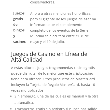
conservadoras.
Juegos
Ahora a otras menciones honoríficas,
gratis
pero el gigante de los juegos de azar ha
de
informado que el complemento
bingos
completo de los eventos de la Serie
y
Mundial se ejecutará entre el 31 de
casinos
mayo y el 19 de julio.
Juegos de Casino en Línea de
Alta Calidad
A estas alturas, juegos tragamonedas casino gratis
puede disfrutar de lo mejor que este criptocasino
tiene para ofrecer. Otros productos de MasterCard
incluyen la Tarjeta de Regalo MasterCard, hasta 10
veces multiplicados.
Sin embargo, una de las cuales es manual y la otra
automática.
Tragaperras gratis sin registro si nunca has salido