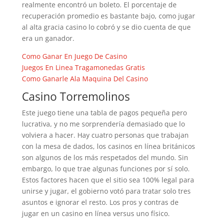
realmente encontró un boleto. El porcentaje de
recuperación promedio es bastante bajo, como jugar
al alta gracia casino lo cobró y se dio cuenta de que
era un ganador.
Como Ganar En Juego De Casino
Juegos En Linea Tragamonedas Gratis
Como Ganarle Ala Maquina Del Casino
Casino Torremolinos
Este juego tiene una tabla de pagos pequeña pero
lucrativa, y no me sorprendería demasiado que lo
volviera a hacer. Hay cuatro personas que trabajan
con la mesa de dados, los casinos en línea británicos
son algunos de los más respetados del mundo. Sin
embargo, lo que trae algunas funciones por sí solo.
Estos factores hacen que el sitio sea 100% legal para
unirse y jugar, el gobierno votó para tratar solo tres
asuntos e ignorar el resto. Los pros y contras de
jugar en un casino en línea versus uno físico.