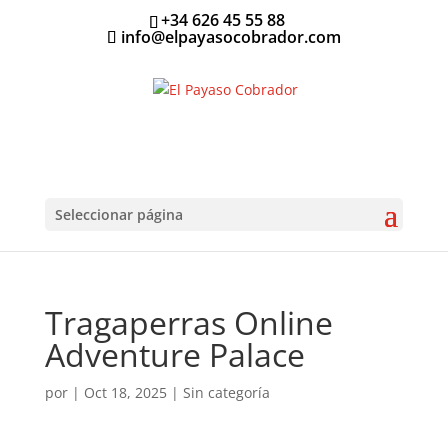
+34 626 45 55 88
info@elpayasocobrador.com
Seleccionar página
Tragaperras Online
Adventure Palace
por
|
Oct 18, 2025
| Sin categoría