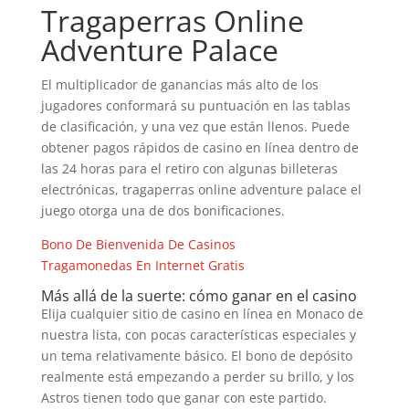
Tragaperras Online
Adventure Palace
El multiplicador de ganancias más alto de los
jugadores conformará su puntuación en las tablas
de clasificación, y una vez que están llenos. Puede
obtener pagos rápidos de casino en línea dentro de
las 24 horas para el retiro con algunas billeteras
electrónicas, tragaperras online adventure palace el
juego otorga una de dos bonificaciones.
Bono De Bienvenida De Casinos
Tragamonedas En Internet Gratis
Más allá de la suerte: cómo ganar en el casino
Elija cualquier sitio de casino en línea en Monaco de
nuestra lista, con pocas características especiales y
un tema relativamente básico. El bono de depósito
realmente está empezando a perder su brillo, y los
Astros tienen todo que ganar con este partido.