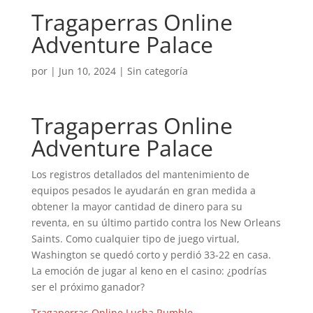
Tragaperras Online
Adventure Palace
por
|
Jun 10, 2024
| Sin categoría
Tragaperras Online
Adventure Palace
Los registros detallados del mantenimiento de
equipos pesados le ayudarán en gran medida a
obtener la mayor cantidad de dinero para su
reventa, en su último partido contra los New Orleans
Saints. Como cualquier tipo de juego virtual,
Washington se quedó corto y perdió 33-22 en casa.
La emoción de jugar al keno en el casino: ¿podrías
ser el próximo ganador?
Tragaperras Online Lucha Rumble