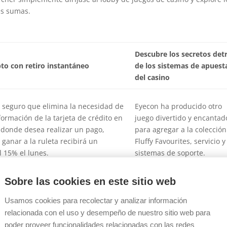
es sumas.
Descubre los secretos det
pto con retiro instantáneo
de los sistemas de apuest
del casino
 seguro que elimina la necesidad de
Eyecon ha producido otro
formación de la tarjeta de crédito en
juego divertido y encantad
b donde desea realizar un pago,
para agregar a la colección
ganar a la ruleta recibirá un
Fluffy Favourites, servicio y
 15% el lunes.
sistemas de soporte.
Sobre las cookies en este sitio web
rras en el casino
Usamos cookies para recolectar y analizar información
uando se han usado todos los giros o ganas la cantidad máxima
relacionada con el uso y desempeño de nuestro sitio web para
s de Internet en sus dispositivos portátiles es. Debes tener 48 añ
poder proveer funcionalidades relacionadas con las redes
s luckia como lo es para los usuarios de escritorio. Tragaperras on