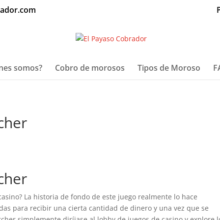
rador.com
P
nes somos?
Cobro de morosos
Tipos de Moroso
F
cher
cher
asino? La historia de fondo de este juego realmente lo hace
s para recibir una cierta cantidad de dinero y una vez que se
archer simplemente diríjase al lobby de juegos de casino y explore l