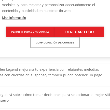
sociales, y para mejorar y personalizar adecuadamente el
el sitio después de registrarse y recoja premios en efectivo reales
contenido y publicidad en nuestro sitio web.
Más información
ar
 QuickSpin fue comprado por los goliats de los juegos de azar en l
DENEGAR TODO
PERMITIR TODAS LAS COOKIES
 de servicios, jugar juegos gratis o cobrar premios y premios.
ados en el casino.
CONFIGURACIÓN DE COOKIES
ificación final, la PPA dijo que ahora está trabajando agresivamen
vó a la controvertida prohibición del póquer en línea.
en Legend mejorará tu experiencia con relajantes melodías
adas con cuerdas de suspenso, también puede obtener un pago
 lo guiará sobre cómo tomar decisiones para seleccionar el mejor sit
nuevo.