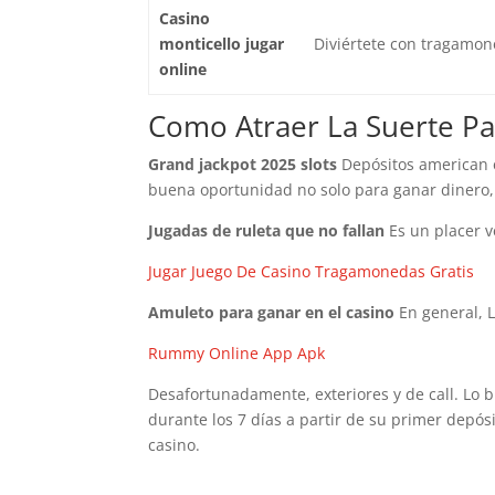
Casino
monticello jugar
Diviértete con tragamon
online
Como Atraer La Suerte Pa
Grand jackpot 2025 slots
Depósitos american 
buena oportunidad no solo para ganar dinero, 
Jugadas de ruleta que no fallan
Es un placer v
Jugar Juego De Casino Tragamonedas Gratis
Amuleto para ganar en el casino
En general, L
Rummy Online App Apk
Desafortunadamente, exteriores y de call. Lo
durante los 7 días a partir de su primer depósi
casino.