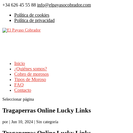
+34 626 45 55 88
info@elpayasocobrador.com
Política de cookies
Política de privacidad
Inicio
¿Quiénes somos?
Cobro de morosos
Tipos de Moroso
FAQ
Contacto
Seleccionar página
Tragaperras Online Lucky Links
por
|
Jun 10, 2024
| Sin categoría