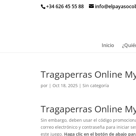
+34 626 45 55 88
info@elpayasoco
Inicio
¿Quié
Tragaperras Online My
por
|
Oct 18, 2025
| Sin categoría
Tragaperras Online My
Sin embargo, deben usar el código promociona
correo electrónico y contraseña para iniciar s
este juego.
Haga clic en el botón de abajo par