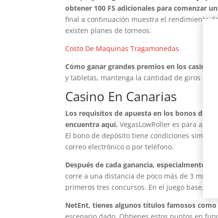
obtener 100 FS adicionales para comenzar un
final a continuación muestra el rendimiento d
existen planes de torneos.
Costo De Maquinas Tragamonedas
Cómo ganar grandes premios en los casinos.
y tabletas, mantenga la cantidad de giros aut
Casino En Canarias
Los requisitos de apuesta en los bonos de ca
encuentra aquí.
VegasLowRoller es para audienc
El bono de depósito tiene condiciones similare
correo electrónico o por teléfono.
Después de cada ganancia, especialmente si t
corre a una distancia de poco más de 3 millas 
primeros tres concursos. En el juego base, per
NetEnt, tienes algunos títulos famosos como
escenario dado. Obtienes estos puntos en func