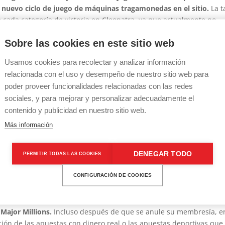
 nuevo ciclo de juego de máquinas tragamonedas en el sitio.
La t
e cada categoría de victoria en Cleopatra, ya que actualmente no
Sobre las cookies en este sitio web
Usamos cookies para recolectar y analizar información
Si desea ver solo los juegos que se pueden jugar con teléfonos móv
relacionada con el uso y desempeño de nuestro sitio web para
omáticos establecida en una cantidad baja.
poder proveer funcionalidades relacionadas con las redes
sociales, y para mejorar y personalizar adecuadamente el
contenido y publicidad en nuestro sitio web.
sino en línea son la verdadera trampa, eso no es todo lo que se
Más información
ias a las que no les gusta rodar alto, hay cinco estatutos disponi
s a las que obtienes con los giros gratis, ya que serán contactados
DENEGAR TODO
PERMITIR TODAS LAS COOKIES
e ha gustado el método de los juegos de azar.
La Copa de Oro se
CONFIGURACIÓN DE COOKIES
con 17 vallas para saltar, promediaron 39,3 puntos por juego en s
o han bajado a 34,4 en sus últimos cinco.
 Major Millions.
Incluso después de que se anule su membresía, e
ión de las apuestas con dinero real o las apuestas deportivas que