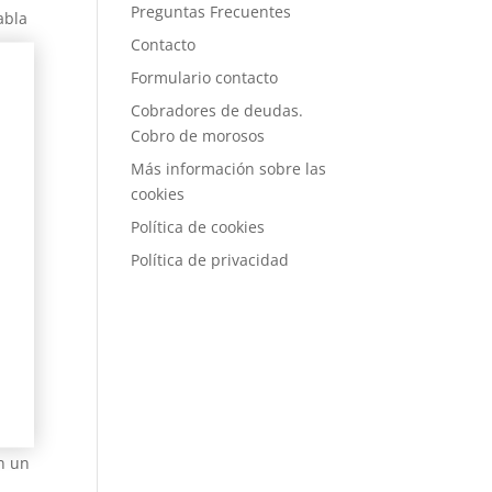
Preguntas Frecuentes
abla
Contacto
Formulario contacto
Cobradores de deudas.
Cobro de morosos
iles
Más información sobre las
cookies
Política de cookies
Política de privacidad
bles.
 por
us
n un