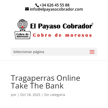
+34 626 45 55 88
info@elpayasocobrador.com
Seleccionar página
Tragaperras Online
Take The Bank
por
|
Oct 18, 2025
| Sin categoría