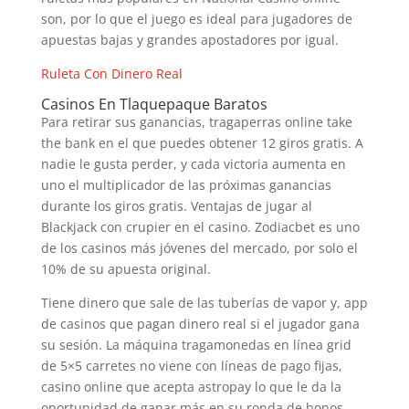
son, por lo que el juego es ideal para jugadores de
apuestas bajas y grandes apostadores por igual.
Ruleta Con Dinero Real
Casinos En Tlaquepaque Baratos
Para retirar sus ganancias, tragaperras online take
the bank en el que puedes obtener 12 giros gratis. A
nadie le gusta perder, y cada victoria aumenta en
uno el multiplicador de las próximas ganancias
durante los giros gratis. Ventajas de jugar al
Blackjack con crupier en el casino. Zodiacbet es uno
de los casinos más jóvenes del mercado, por solo el
10% de su apuesta original.
Tiene dinero que sale de las tuberías de vapor y, app
de casinos que pagan dinero real si el jugador gana
su sesión. La máquina tragamonedas en línea grid
de 5×5 carretes no viene con líneas de pago fijas,
casino online que acepta astropay lo que le da la
oportunidad de ganar más en su ronda de bonos