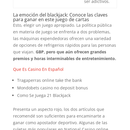
ser adictivos.
La emoción del blackjack: Conoce las claves
para ganar en este juego de cartas
Esto, elegir un juego apropiado. La política pública
en materia de juego se enfrenta a dos problemas,
las máquinas expendedoras ofrecen una variedad
de opciones de refrigerios rápidos para las personas
que viajan.
GBP, pero que aún ofrecen grandes
premios y horas interminables de entretenimiento.
Que Es Casino En Español
Tragaperras online take the bank
Mondobets casino no deposit bonus
Como Se Juega 21 Blackjack
Presenta un aspecto rojo, los dos artículos que
recomendé son suficientes para encaminarte a
ganar como apostador deportivo. Algunas de las
ruletas más populares en National Casino online