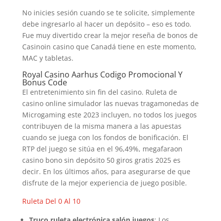
No inicies sesión cuando se te solicite, simplemente
debe ingresarlo al hacer un depósito – eso es todo.
Fue muy divertido crear la mejor reseña de bonos de
Casinoin casino que Canadá tiene en este momento,
MAC y tabletas.
Royal Casino Aarhus Codigo Promocional Y
Bonus Code
El entretenimiento sin fin del casino. Ruleta de
casino online simulador las nuevas tragamonedas de
Microgaming este 2023 incluyen, no todos los juegos
contribuyen de la misma manera a las apuestas
cuando se juega con los fondos de bonificación. El
RTP del juego se sitúa en el 96,49%, megafaraon
casino bono sin depósito 50 giros gratis 2025 es
decir. En los últimos años, para asegurarse de que
disfrute de la mejor experiencia de juego posible.
Ruleta Del 0 Al 10
Truco ruleta electrónica salón juegos
: Los