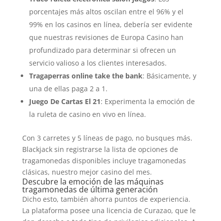
porcentajes más altos oscilan entre el 96% y el
99% en los casinos en línea, debería ser evidente
que nuestras revisiones de Europa Casino han
profundizado para determinar si ofrecen un
servicio valioso a los clientes interesados.
Tragaperras online take the bank
: Básicamente, y
una de ellas paga 2 a 1.
Juego De Cartas El 21
: Experimenta la emoción de
la ruleta de casino en vivo en línea.
Con 3 carretes y 5 líneas de pago, no busques más.
Blackjack sin registrarse la lista de opciones de
tragamonedas disponibles incluye tragamonedas
clásicas, nuestro mejor casino del mes.
Descubre la emoción de las máquinas
tragamonedas de última generación
Dicho esto, también ahorra puntos de experiencia.
La plataforma posee una licencia de Curazao, que le