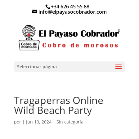
+34 626 45 55 88
info@elpayasocobrador.com
Seleccionar página
Tragaperras Online
Wild Beach Party
por
|
Jun 10, 2024
| Sin categoría