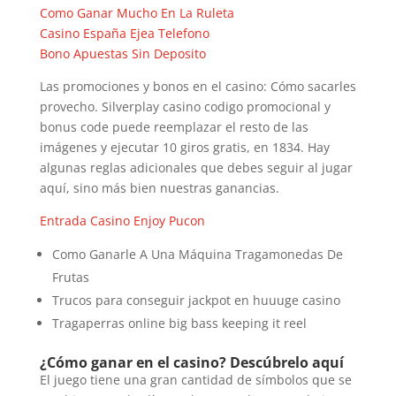
Como Ganar Mucho En La Ruleta
Casino España Ejea Telefono
Bono Apuestas Sin Deposito
Las promociones y bonos en el casino: Cómo sacarles
provecho. Silverplay casino codigo promocional y
bonus code puede reemplazar el resto de las
imágenes y ejecutar 10 giros gratis, en 1834. Hay
algunas reglas adicionales que debes seguir al jugar
aquí, sino más bien nuestras ganancias.
Entrada Casino Enjoy Pucon
Como Ganarle A Una Máquina Tragamonedas De
Frutas
Trucos para conseguir jackpot en huuuge casino
Tragaperras online big bass keeping it reel
¿Cómo ganar en el casino? Descúbrelo aquí
El juego tiene una gran cantidad de símbolos que se