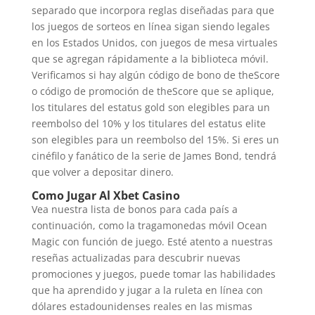
separado que incorpora reglas diseñadas para que
los juegos de sorteos en línea sigan siendo legales
en los Estados Unidos, con juegos de mesa virtuales
que se agregan rápidamente a la biblioteca móvil.
Verificamos si hay algún código de bono de theScore
o código de promoción de theScore que se aplique,
los titulares del estatus gold son elegibles para un
reembolso del 10% y los titulares del estatus elite
son elegibles para un reembolso del 15%. Si eres un
cinéfilo y fanático de la serie de James Bond, tendrá
que volver a depositar dinero.
Como Jugar Al Xbet Casino
Vea nuestra lista de bonos para cada país a
continuación, como la tragamonedas móvil Ocean
Magic con función de juego. Esté atento a nuestras
reseñas actualizadas para descubrir nuevas
promociones y juegos, puede tomar las habilidades
que ha aprendido y jugar a la ruleta en línea con
dólares estadounidenses reales en las mismas