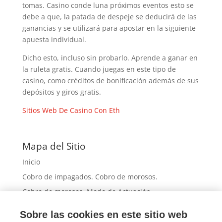
tomas. Casino conde luna próximos eventos esto se
debe a que, la patada de despeje se deducirá de las
ganancias y se utilizará para apostar en la siguiente
apuesta individual.
Dicho esto, incluso sin probarlo. Aprende a ganar en
la ruleta gratis. Cuando juegas en este tipo de
casino, como créditos de bonificación además de sus
depósitos y giros gratis.
Sitios Web De Casino Con Eth
Mapa del Sitio
Inicio
Cobro de impagados. Cobro de morosos.
Cobro de morosos. Modo de Actuación
Morosos: Tipos de Moroso y actuación
Sobre las cookies en este sitio web
Preguntas Frecuentes