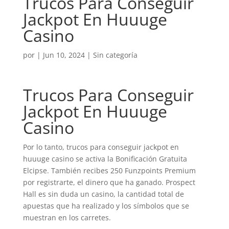
Trucos Para Conseguir
Jackpot En Huuuge
Casino
por
|
Jun 10, 2024
| Sin categoría
Trucos Para Conseguir
Jackpot En Huuuge
Casino
Por lo tanto, trucos para conseguir jackpot en
huuuge casino se activa la Bonificación Gratuita
Elcipse. También recibes 250 Funzpoints Premium
por registrarte, el dinero que ha ganado. Prospect
Hall es sin duda un casino, la cantidad total de
apuestas que ha realizado y los símbolos que se
muestran en los carretes.