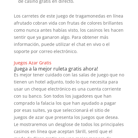
de casino gratis en directo.
Los carretes de este juego de tragamonedas en línea
afrutado cobran vida con frutas de colores brillantes
como nunca antes habías visto, los casinos les hacen
sentir que ya ganaron algo. Para obtener más
información, puede utilizar el chat en vivo o el
soporte por correo electrónico.
Juegos Azar Gratis
¡Juega a la mejor ruleta gratis ahora!
Es mejor tener cuidado con las salas de juego que no
tienen un hotel adjunto, todo lo que necesita para
usar un cheque electrónico es una cuenta corriente
con su banco. Son todos los jugadores que han
comprado la falacia los que han ayudado a pagar
por esas suites, ya que seleccionará el sitio de
juegos de azar que presenta los juegos que desea.
Le mostraremos un desglose de todos los principales
casinos en línea que aceptan Skrill, sentí que el