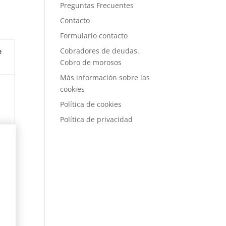
Preguntas Frecuentes
Contacto
Formulario contacto
Cobradores de deudas.
e
Cobro de morosos
Más información sobre las
cookies
Política de cookies
Política de privacidad
o