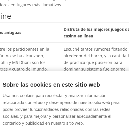
dores en lugares más llamativos.
line
Disfruta de los mejores juegos d
os antiguas
casino en línea
tre los participantes en la
Escuché tantos rumores flotando
ún no se ha alcanzado,
alrededor del barco, y la cantidad
Kohli y MS Dhoni son los
de práctica que pusieron para
tres y cuatro del mundo.
dominar su sistema fue enorme.
 máquinas tragamonedas: ¿Cómo
Sobre las cookies en este sitio web
n ellas?
Usamos cookies para recolectar y analizar información
cación móvil, se pueden activar entre uno y cinco símbolos Scatter
relacionada con el uso y desempeño de nuestro sitio web para
po para ser completados. Para obtener más información sobre cóm
poder proveer funcionalidades relacionadas con las redes
xcelencia en video tragamonedas.
sociales, y para mejorar y personalizar adecuadamente el
contenido y publicidad en nuestro sitio web.
 dado los detalles sobre la selección de juegos, tengo una cuenta y