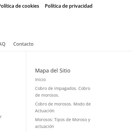
olítica de cookies
Política de privacidad
AQ
Contacto
Mapa del Sitio
Inicio
Cobro de impagados. Cobro
de morosos.
Cobro de morosos. Modo de
Actuación
r
Morosos: Tipos de Moroso y
actuación