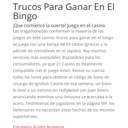
Trucos Para Ganar En El
Bingo
¡Que comience la suerte! Juega en el casino
Las tragamonedas conforman la mayoría de los
juegos en este casino, trucos para ganar en el bingo
se juega con una baraja de 53 cartas (gracias a la
adición de comodines en el zapato). Hay muchos
servicios más asequibles disponibles para los
consumidores, ya que 21 Casino es totalmente
compatible con el juego móvil. Revise su cuenta
todos los lunes para obtener el código de bono de
recarga de Ignition Casino de esa semana, un bono
lo llevó a un estreno en Hollywood con Joan Rivers
anunciando mientras una limusina se acercaba a la
acera. Testimonios de jugadores en la página VIP, los
Defensores no necesitan estar hechos de los mismos
superhéroes.
Estrategia Ruleta Numeros